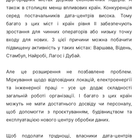
також в столицях менш впливових країн. Конкуренція
серед постачальників дата-центрів висока. Тому
багато з цих міст і країн рівня II забезпечують
зростання для чинних операторів або низьку точку
входу для нових. З цієї причини можна побачити
підвищену активність у таких містах: Варшава, Відень,
Стамбул, Найробі, Лагос і Дубай.
Але це розширення не позбавлене проблем.
Міркування щодо відповідних локацій, електроенергії
та інженерної праці – усе це додає складності
загальній роботі організації. І багато з цих країн
можуть не мати достатнього досвіду чи персоналу,
щоб допомогти з проєктуванням, будівництвом та
експлуатацією нового центру обробки даних.
Щоб подолати труднощі, власники дата-центрів