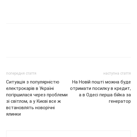
попередня стаття
наступна стаття
Ситуація з популярністю
На Новій пошті можна буде
електрокарів в Україні
отримати посилку в кредит,
погіршилася через проблеми
а в Одесі перша бійка за
зі світлом, а у Києві все ж
генератор
встановлять новорічні
ялинки