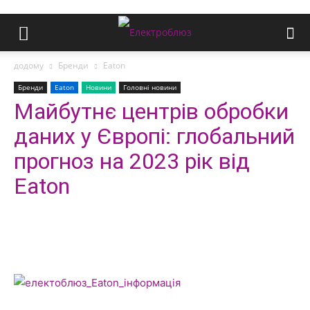
додому
Бренди
Eaton
Бренди
Eaton
Новини
Головні новини
Майбутнє центрів обробки
даних у Європі: глобальний
прогноз на 2023 рік від
Eaton