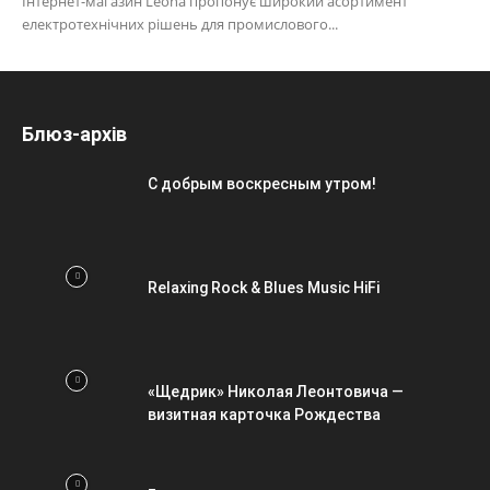
Інтернет-магазин Leona пропонує широкий асортимент
електротехнічних рішень для промислового...
Блюз-архів
С добрым воскресным утром!
Relaxing Rock & Blues Music HiFi
«Щедрик» Николая Леонтовича —
визитная карточка Рождества