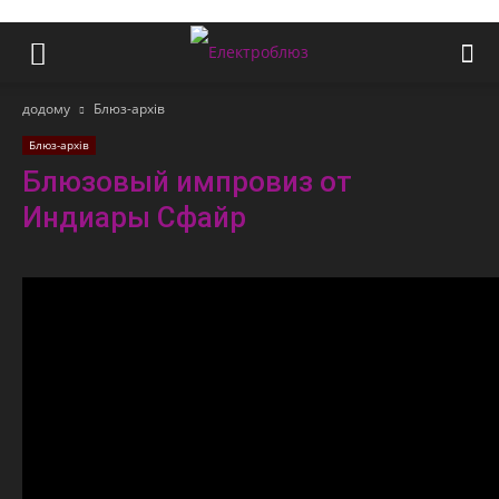
додому
Блюз-архів
Блюз-архів
Блюзовый импровиз от
Индиары Сфайр