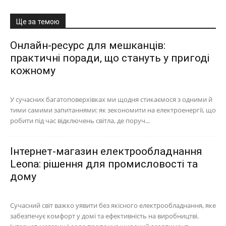
Ще за темою
Онлайн-ресурс для мешканців:
практичні поради, що стануть у пригоді
кожному
У сучасних багатоповерхівках ми щодня стикаємося з одними й
тими самими запитаннями: як зекономити на електроенергії, що
робити під час відключень світла, де поруч...
Інтернет-магазин електрообладнання
Leona: рішення для промисловості та
дому
Сучасний світ важко уявити без якісного електрообладнання, яке
забезпечує комфорт у домі та ефективність на виробництві.