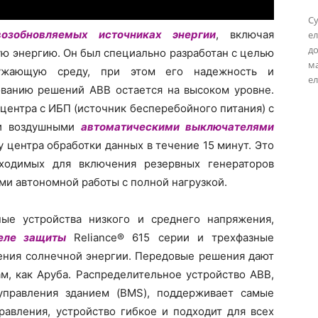
Су
возобновляемых источниках энергии
, включая
ел
до
ю энергию. Он был специально разработан с целью
м
ружающую среду, при этом его надежность и
ел
ованию решений АВВ остается на высоком уровне.
центра с ИБП (источник бесперебойного питания) с
ми воздушными
автоматическими выключателями
 центра обработки данных в течение 15 минут. Это
бходимых для включения резервных генераторов
ами автономной работы с полной нагрузкой.
ые устройства низкого и среднего напряжения,
еле защиты
Reliance® 615 серии и трехфазные
ения солнечной энергии. Передовые решения дают
м, как Аруба. Распределительное устройство ABB,
управления зданием (BMS), поддерживает самые
авления, устройство гибкое и подходит для всех