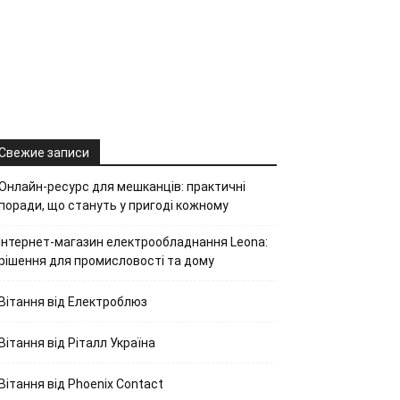
Свежие записи
Онлайн-ресурс для мешканців: практичні
поради, що стануть у пригоді кожному
Інтернет-магазин електрообладнання Leona:
рішення для промисловості та дому
Вітання від Електроблюз
Вітання від Ріталл Україна
Вітання від Phoenix Contact