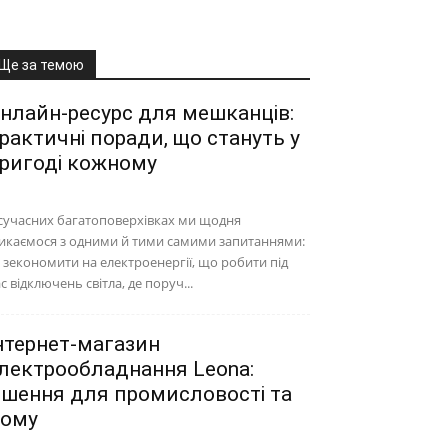
Ще за темою
нлайн-ресурс для мешканців:
рактичні поради, що стануть у
ригоді кожному
сучасних багатоповерхівках ми щодня
икаємося з одними й тими самими запитаннями:
 зекономити на електроенергії, що робити під
с відключень світла, де поруч...
нтернет-магазин
лектрообладнання Leona:
ішення для промисловості та
ому