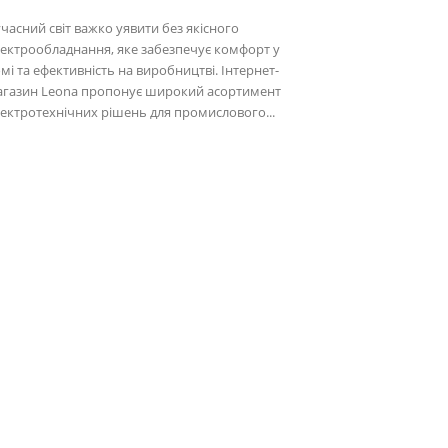
часний світ важко уявити без якісного
ектрообладнання, яке забезпечує комфорт у
мі та ефективність на виробництві. Інтернет-
агазин Leona пропонує широкий асортимент
ектротехнічних рішень для промислового...