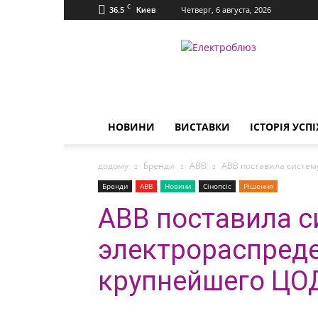
C
36.5
Четверг, 6 августа, 2026
Киев
Електроблюз
НОВИНИ
ВИСТАВКИ
ІСТОРІЯ УСПІ
додому
Бренди
ABB
ABB поставила систем
Бренди
ABB
Новини
Сінопсіс
Рішення
ABB поставила с
электрораспред
крупнейшего ЦО