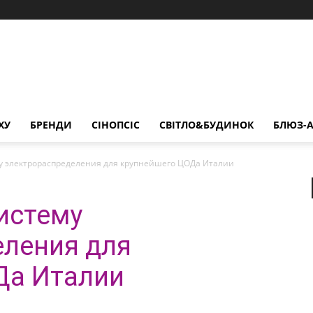
ХУ
БРЕНДИ
СІНОПСІС
СВІТЛО&БУДИНОК
БЛЮЗ-А
у электрораспределения для крупнейшего ЦОДа Италии
истему
еления для
Да Италии