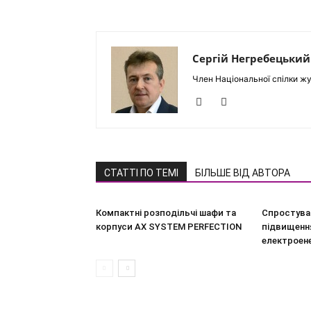
Сергій Негребецький
Член Національної спілки жу
СТАТТІ ПО ТЕМІ
БІЛЬШЕ ВІД АВТОРА
Компактні розподільчі шафи та
Спростува
корпуси AX SYSTEM PERFECTION
підвищення
електроен