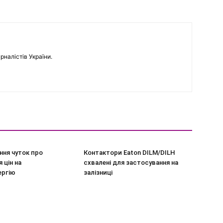
рналістів України.
ння чуток про
Контактори Eaton DILM/DILH
 цін на
схвалені для застосування на
ергію
залізниці