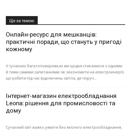
Ще за темою
Онлайн-ресурс для мешканців:
практичні поради, що стануть у пригоді
кожному
У сучасних багатоповерхівках ми щодня стикаємося з одними
й тими самими запитаннями: як зекономити на електроенергії,
що робити під час відключень світла, де поруч...
Інтернет-магазин електрообладнання
Leona: рішення для промисловості та
дому
Сучасний світ важко уявити без якісного електрообладнання,