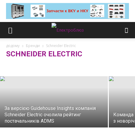
додому
Бренди
Schneider Electric
SCHNEIDER ELECTRIC
Перша школа сталого розвитку від
Schneider Electric
ABB
AE-technology
Danfoss
Eaton
Extherm
LAPP
Legrand
OBO Bettermann
Phoenix Contact
Rittal
Schneider Electric
Siemens
За версією Guidehouse Insights компанія
Schneider Electric очолила рейтинг
Команда 
постачальників ADMS
з новорі