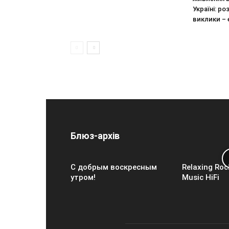
Україні: ро
виклики –
Блюз-архів
С добрым воскресным
Relaxing Roc
утром!
Music HiFi