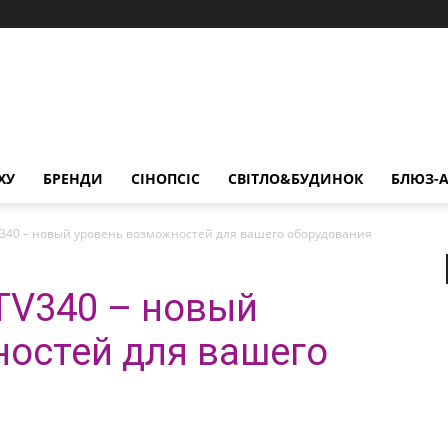
ХУ
БРЕНДИ
СІНОПСІС
СВІТЛО&БУДИНОК
БЛЮЗ-А
TV340 – новый уровень возможностей для вашего оборудования
ATV340 – новый
остей для вашего