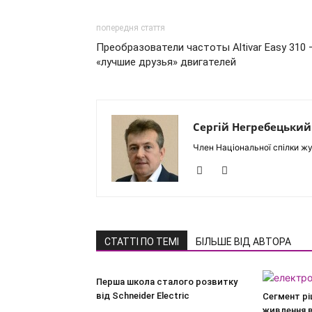
попередня стаття
Преобразователи частоты Altivar Easy 310 
«лучшие друзья» двигателей
Сергій Негребецький
Член Національної спілки жу
СТАТТІ ПО ТЕМІ
БІЛЬШЕ ВІД АВТОРА
Перша школа сталого розвитку
від Schneider Electric
Сегмент рі
живлення в