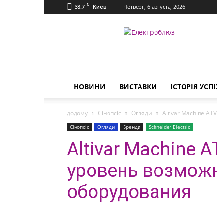
C
38.7
Четверг, 6 августа, 2026
Киев
Електроблюз
НОВИНИ
ВИСТАВКИ
ІСТОРІЯ УСПІ
додому
Сінопсіс
Огляди
Altivar Machine A
Сінопсіс
Огляди
Бренди
Schneider Electric
Altivar Machine 
уровень возможн
оборудования