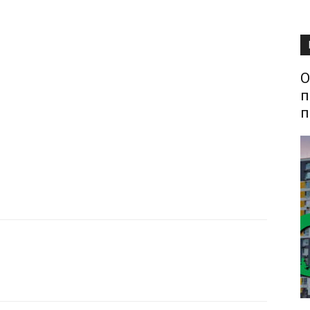
О
п
п