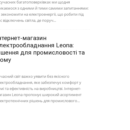
сучасних багатоповерхівках ми щодня
икаємося з одними й тими самими запитаннями:
 зекономити на електроенергії, що робити під
с відключень світла, де поруч...
нтернет-магазин
лектрообладнання Leona:
ішення для промисловості та
ому
часний світ важко уявити без якісного
ектрообладнання, яке забезпечує комфорт у
мі та ефективність на виробництві. Інтернет-
агазин Leona пропонує широкий асортимент
ектротехнічних рішень для промислового...