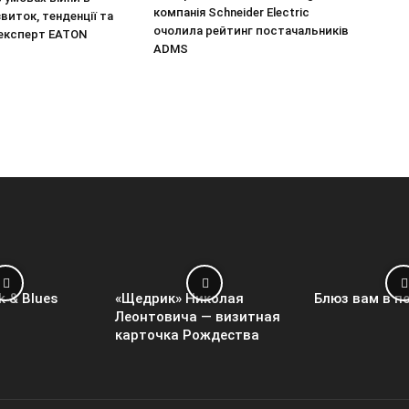
компанія Schneider Electric
звиток, тенденції та
очолила рейтинг постачальників
 експерт EATON
ADMS
k & Blues
«Щедрик» Николая
Блюз вам в п
Леонтовича — визитная
карточка Рождества