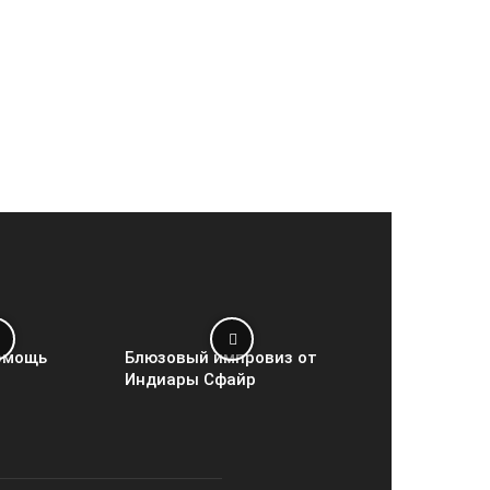
омощь
Блюзовый импровиз от
Индиары Сфайр