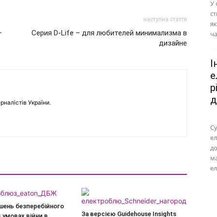
У 
ст
наступна стаття
як
–
Серия D-Life – для любителей минимализма в
ча
дизайне
І
е
р
д
рналістів України.
Су
ел
до
м
ел
шень безперебійного
За версією Guidehouse Insights
 умовах війни в