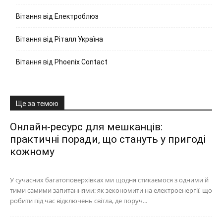
Вітання від Електроблюз
Вітання від Ріталл Україна
Вітання від Phoenix Contact
Ще за темою
Онлайн-ресурс для мешканців:
практичні поради, що стануть у пригоді
кожному
У сучасних багатоповерхівках ми щодня стикаємося з одними й
тими самими запитаннями: як зекономити на електроенергії, що
робити під час відключень світла, де поруч...