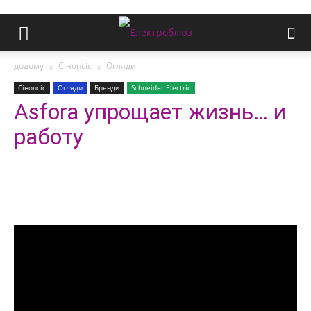
додому
Сінопсіс
Огляди
Сінопсіс
Огляди
Бренди
Schneider Electric
Asfora упрощает жизнь… и
работу