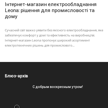
Інтернет-магазин електрообладнання
Leona: рішення для промисловості та
дому
Сучасний світ важко уявити без якісного електрообладнання, яке
забезпечує комфорт у домі та ефективність на виробництві.
Інтернет-магазин Leona пропонує широкий асортимент
електротехнічних рішень для промислового...
Блюз-архів
С добрым воскресным утром!