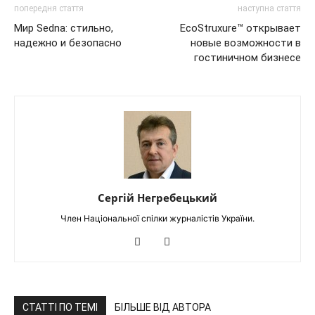
попередня стаття
наступна стаття
Мир Sedna: стильно,
EcoStruxure™ открывает
надежно и безопасно
новые возможности в
гостиничном бизнесе
Сергій Негребецький
Член Національної спілки журналістів України.
СТАТТІ ПО ТЕМІ
БІЛЬШЕ ВІД АВТОРА