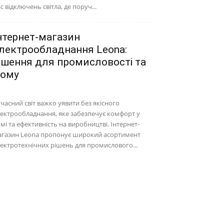
с відключень світла, де поруч...
нтернет-магазин
лектрообладнання Leona:
ішення для промисловості та
ому
часний світ важко уявити без якісного
ектрообладнання, яке забезпечує комфорт у
мі та ефективність на виробництві. Інтернет-
агазин Leona пропонує широкий асортимент
ектротехнічних рішень для промислового...