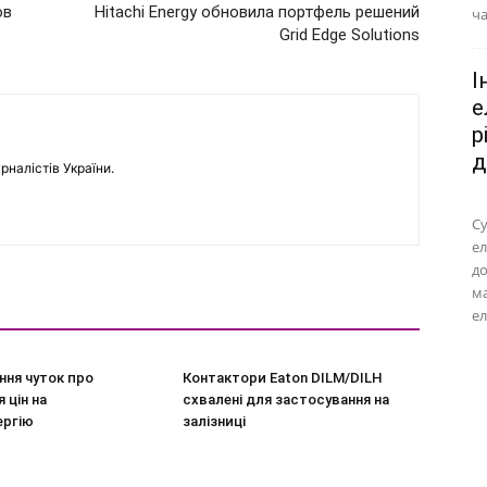
ов
Hitachi Energy обновила портфель решений
ча
Grid Edge Solutions
І
е
р
д
рналістів України.
Су
ел
до
м
ел
ння чуток про
Контактори Eaton DILM/DILH
 цін на
схвалені для застосування на
ергію
залізниці