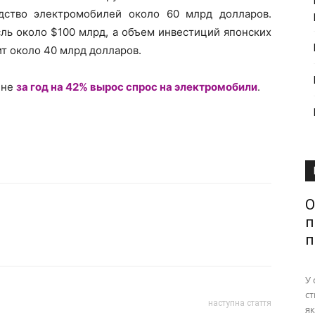
одство электромобилей около 60 млрд долларов.
сль около $100 млрд, а объем инвестиций японских
ит около 40 млрд долларов.
аине
за год на 42% вырос cпрос на электромобили
.
О
п
п
У 
ст
наступна стаття
як