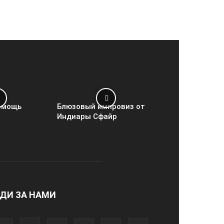
омощь
Блюзовый импровиз от
Индиары Сфайр
ДИ ЗА НАМИ