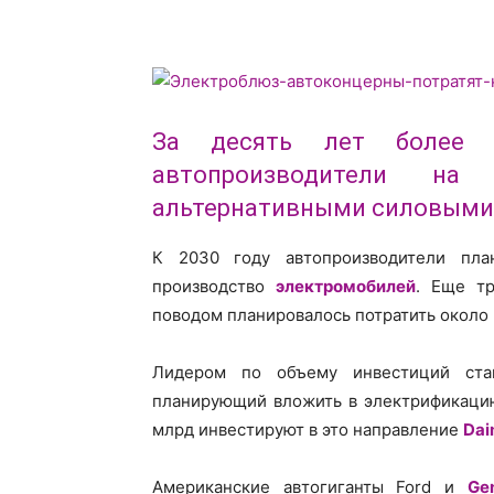
За десять лет более 
автопроизводители н
альтернативными силовыми 
К 2030 году автопроизводители пла
производство
электромобилей
. Еще т
поводом планировалось потратить около
Лидером по объему инвестиций ст
планирующий вложить в электрификацию
млрд инвестируют в это направление
Dai
Американские автогиганты Ford и
Ge