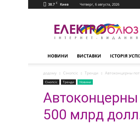
C
38.7
Четверг, 6 августа, 2026
Киев
Електроблюз
НОВИНИ
ВИСТАВКИ
ІСТОРІЯ УСПІ
додому
Сінопсіс
Тренди
Автоконцерны потр
Сінопсіс
Тренди
Новини
Автоконцерны 
500 млрд долл