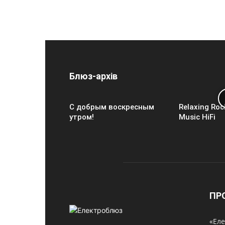
Блюз-архів
С добрым воскресным
Relaxing Roc
утром!
Music HiFi
ПР
«Еле