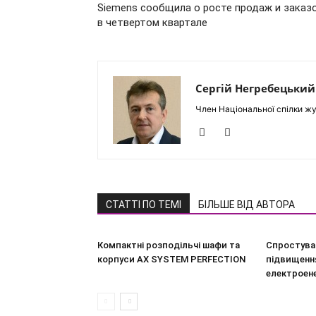
Siemens сообщила о росте продаж и заказ
в четвертом квартале
Сергій Негребецький
Член Національної спілки жу
СТАТТІ ПО ТЕМІ
БІЛЬШЕ ВІД АВТОРА
Компактні розподільчі шафи та
Спростува
корпуси AX SYSTEM PERFECTION
підвищення
електроен