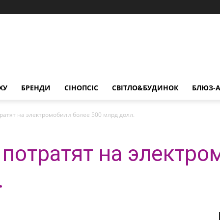
ХУ
БРЕНДИ
СІНОПСІС
СВІТЛО&БУДИНОК
БЛЮЗ-А
атят на электромобили более 500 млрд долл.
потратят на электро
.