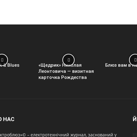
k & Blues
«Щедрик» Николая
Блюз вам в п
Леонтовича — визитная
карточка Рождества
О НАС
Й
ктроблюз»© – електротехнічний журнал, заснований у