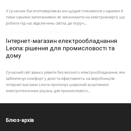
У сучасних багатоповерхівках ми щодня стикаємося з одними й
тими самими запитаннями: як зекономити на електроенергії, що
робити під час відключень світла, де поруч...
Інтернет-магазин електрообладнання
Leona: рішення для промисловості та
дому
Сучасний світ важко уявити без якісного електрообладнання, яке
забезпечує комфорт у домі та ефективність на виробництві.
Інтернет-магазин Leona пропонує широкий асортимент
електротехнічних рішень для промислового...
Блюз-архів