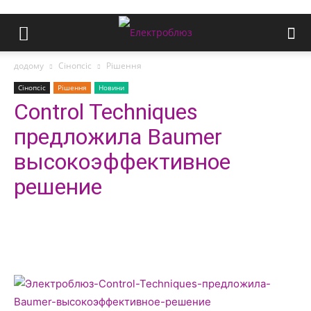
додому
Сінопсіс
Рішення
Сінопсіс
Рішення
Новини
Control Techniques
предложила Baumer
высокоэффективное
решение