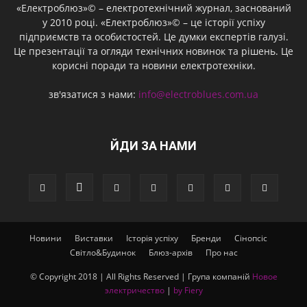
«Електроблюз»© – електротехнічний журнал, заснований
у 2010 році. «Електроблюз»© – це історії успіху
підприємств та особистостей. Це думки експертів галузі.
Це презентації та огляди технічних новинок та рішень. Це
корисні поради та новини електротехніки.
зв'язатися з нами:
info@electroblues.com.ua
ЙДИ ЗА НАМИ
Новини
Виставки
Історія успіху
Бренди
Сінопсіс
Світло&Будинок
Блюз-архів
Про нас
© Copyright 2018 | All Rights Reserved | Група компаній
Новое
электричество
|
by Fiery