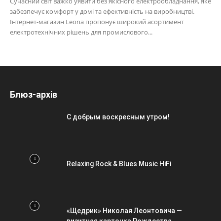
Сучасний світ важко уявити без якісного електрообладнання, яке
забезпечує комфорт у домі та ефективність на виробництві.
Інтернет-магазин Leona пропонує широкий асортимент
електротехнічних рішень для промислового...
Блюз-архів
С добрым воскресным утром!
Relaxing Rock & Blues Music HiFi
«Щедрик» Николая Леонтовича —