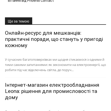
Вітання від Phoenix Contact
Ще за темою
Онлайн-ресурс для мешканців:
практичні поради, що стануть у пригоді
кожному
У сучасних багатоповерхівках ми щодня стикаємося з одними й
тими самими запитаннями: як зекономити на електроенергії, що
робити під час відключень світла, де поруч...
Інтернет-магазин електрообладнання
Leona: рішення для промисловості та
дому