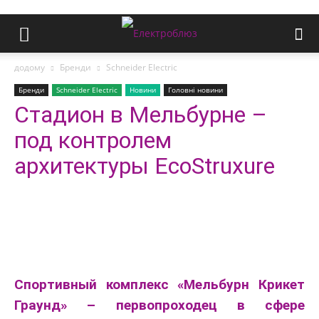
додому
Бренди
Schneider Electric
Бренди
Schneider Electric
Новини
Головні новини
Cтадион в Мельбурне –
под контролем
архитектуры EcoStruxure
Спортивный комплекс «Мельбурн Крикет
Граунд» – первопроходец в сфере