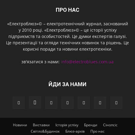
ПРО НАС
«Електроблюз»© – електротехнічний журнал, заснований
у 2010 році. «Електроблюз»© – це історії успіху
підприємств та особистостей. Це думки експертів галузі.
Це презентації та огляди технічних новинок та рішень. Це
корисні поради та новини електротехніки.
зв'язатися з нами:
info@electroblues.com.ua
ЙДИ ЗА НАМИ
Новини
Виставки
Історія успіху
Бренди
Сінопсіс
Світло&Будинок
Блюз-архів
Про нас