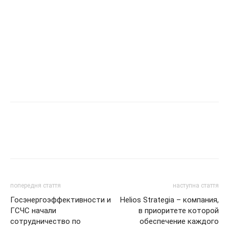
попередня стаття
наступна стаття
Госэнергоэффективности и
Helios Strategia – компания,
ГСЧС начали
в приоритете которой
сотрудничество по
обеспечение каждого