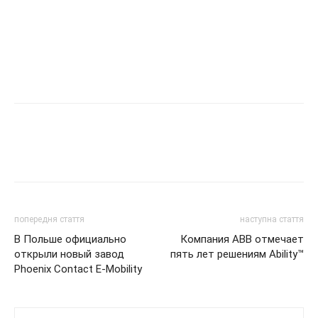
попередня стаття
наступна стаття
В Польше официально
Компания ABB отмечает
открыли новый завод
пять лет решениям Ability™
Phoenix Contact E-Mobility