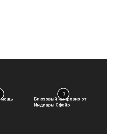
омощь
Блюзовый импровиз от
Индиары Сфайр