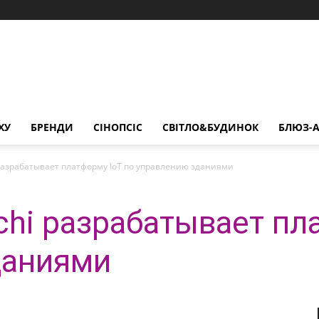
ХУ
БРЕНДИ
СІНОПСІС
СВІТЛО&БУДИНОК
БЛЮЗ-А
разрабатывает платформу IoT по управлению зданиями
chi разрабатывает пл
даниями