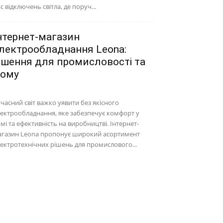
с відключень світла, де поруч...
нтернет-магазин
лектрообладнання Leona:
ішення для промисловості та
ому
часний світ важко уявити без якісного
ектрообладнання, яке забезпечує комфорт у
мі та ефективність на виробництві. Інтернет-
агазин Leona пропонує широкий асортимент
ектротехнічних рішень для промислового...