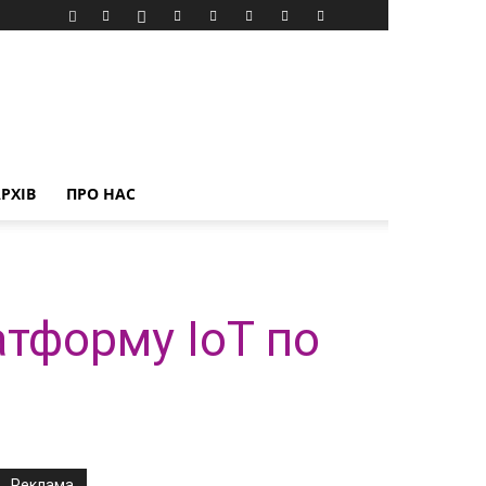
РХІВ
ПРО НАС
атформу IoT по
Реклама