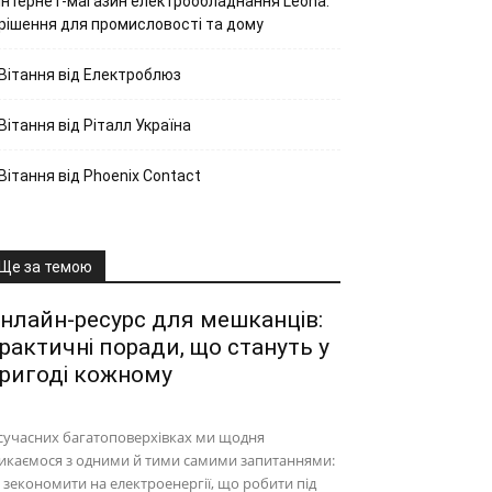
Інтернет-магазин електрообладнання Leona:
рішення для промисловості та дому
Вітання від Електроблюз
Вітання від Ріталл Україна
Вітання від Phoenix Contact
Ще за темою
нлайн-ресурс для мешканців:
рактичні поради, що стануть у
ригоді кожному
сучасних багатоповерхівках ми щодня
икаємося з одними й тими самими запитаннями:
 зекономити на електроенергії, що робити під