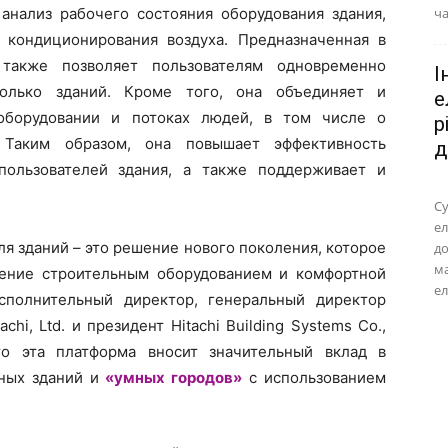
анализ рабочего состояния оборудования здания,
ча
 кондиционирования воздуха. Предназначенная в
также позволяет пользователям одновременно
І
колько зданий. Кроме того, она объединяет и
е
оборудовании и потоках людей, в том числе о
р
 Таким образом, она повышает эффективность
д
ользователей здания, а также поддерживает и
Су
ел
ля зданий – это решение нового поколения, которое
до
м
ление строительным оборудованием и комфортной
ел
сполнительный директор, генеральный директор
hi, Ltd. и президент Hitachi Building Systems Co.,
о эта платформа вносит значительный вклад в
ных зданий и
«умных городов»
с использованием