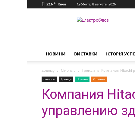
C
22.6
Суббота, 8 августа, 2026
Киев
Електроблюз
НОВИНИ
ВИСТАВКИ
ІСТОРІЯ УСПІ
додому
Сінопсіс
Тренди
Компания Hitachi 
Сінопсіс
Тренди
Новини
Рішення
Компания Hita
управлению з