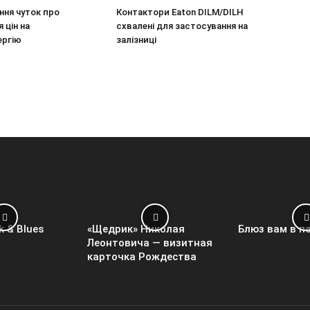
ння чуток про
Контактори Eaton DILM/DILH
 цін на
схвалені для застосування на
ергію
залізниці
k & Blues
«Щедрик» Николая
Блюз вам в п
Леонтовича — визитная
карточка Рождества