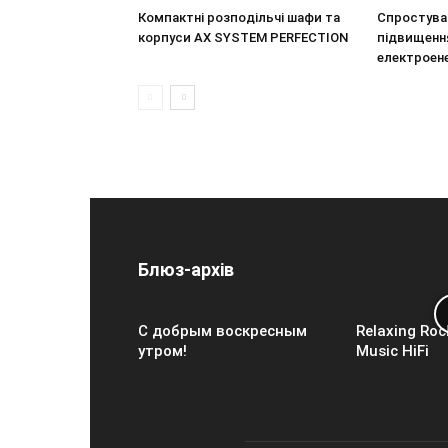
Компактні розподільчі шафи та
Спростува
корпуси AX SYSTEM PERFECTION
підвищення
електроен
Блюз-архів
С добрым воскресным
Relaxing Roc
утром!
Music HiFi