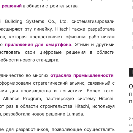
е
решений
в области строительства.
 Building Systems Co., Ltd. систематизировали
асширяют эту линейку. Hitachi также разработала
ов, которая предоставляет офисным работникам
ью
приложения для смартфона
. Этими и другими
енствовать свои цифровые решения в области
ребности нового стандарта.
рудничество во многих
отраслях промышленности
.
сформировали стратегический альянс, связанный с
О
ия для производства и логистики. Более того,
п
Alliance Program, партнерскую систему Hitachi,
п
т раз в области строительства Hitachi, используя
и, разработала новое решение Lumada.
У 
ст
ие для разработчиков, позволяющее осуществлять
як