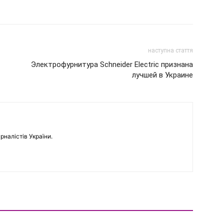
наступна стаття
Электрофурнитура Schneider Electric признана
лучшей в Украине
рналістів України.