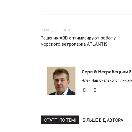
попередня стаття
Решения ABB оптимизируют работу
морского ветропарка ATLANTIS
Сергій Негребецький
Член Національної спілки жу
СТАТТІ ПО ТЕМІ
БІЛЬШЕ ВІД АВТОРА