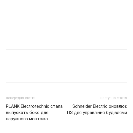
попередня стаття
наступна стаття
PLANK Electrotechnic стала
Schneider Electric оновлює
выпускать бокс для
ПЗ для управління будівлями
наружного монтажа