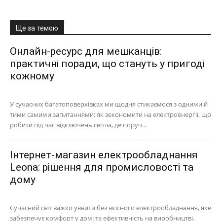
Ще за темою
Онлайн-ресурс для мешканців:
практичні поради, що стануть у пригоді
кожному
У сучасних багатоповерхівках ми щодня стикаємося з одними й
тими самими запитаннями: як зекономити на електроенергії, що
робити під час відключень світла, де поруч...
Інтернет-магазин електрообладнання
Leona: рішення для промисловості та
дому
Сучасний світ важко уявити без якісного електрообладнання, яке
забезпечує комфорт у домі та ефективність на виробництві.