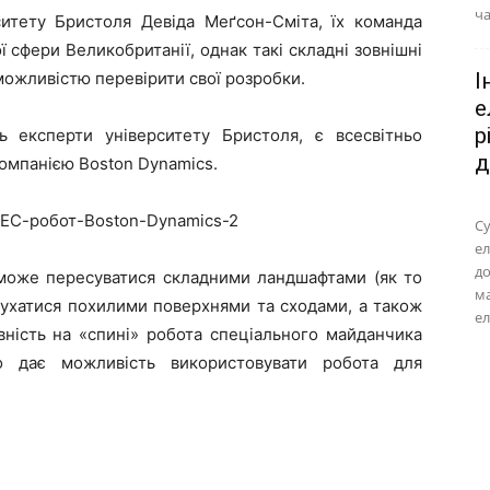
ча
ситету Бристоля Девіда Меґсон-Сміта, їх команда
 сфери Великобританії, однак такі складні зовнішні
можливістю перевірити свої розробки.
І
е
р
ь експерти університету Бристоля, є всесвітньо
д
компанією Boston Dynamics.
Су
ел
до
 може пересуватися складними ландшафтами (як то
м
рухатися похилими поверхнями та сходами, а також
ел
вність на «спині» робота спеціального майданчика
о дає можливість використовувати робота для