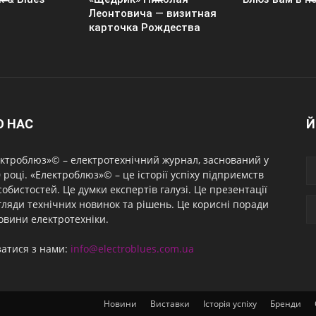
Леонтовича — визитная
карточка Рождества
О НАС
Й
ктроблюз»© – електротехнічний журнал, заснований у
 році. «Електроблюз»© – це історії успіху підприємств
собистостей. Це думки експертів галузі. Це презентації
гляди технічних новинок та рішень. Це корисні поради
овини електротехніки.
затися з нами:
info@electroblues.com.ua
Новини
Виставки
Історія успіху
Бренди