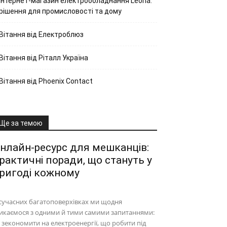
Інтернет-магазин електрообладнання Leona:
рішення для промисловості та дому
Вітання від Електроблюз
Вітання від Ріталл Україна
Вітання від Phoenix Contact
Ще за темою
нлайн-ресурс для мешканців:
рактичні поради, що стануть у
ригоді кожному
сучасних багатоповерхівках ми щодня
икаємося з одними й тими самими запитаннями:
 зекономити на електроенергії, що робити під