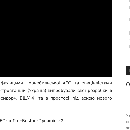
з фахівцями Чорнобильської АЕС та спеціалістами
О
тростанцій (Україна) випробували свої розробки в
п
коридор», БЩУ-4) та в просторі під аркою нового
п
У 
ст
як