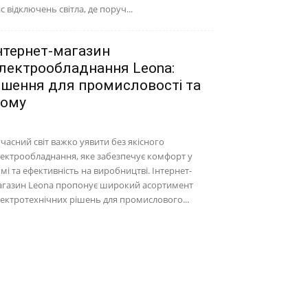
с відключень світла, де поруч...
нтернет-магазин
лектрообладнання Leona:
ішення для промисловості та
ому
часний світ важко уявити без якісного
ектрообладнання, яке забезпечує комфорт у
мі та ефективність на виробництві. Інтернет-
агазин Leona пропонує широкий асортимент
ектротехнічних рішень для промислового...