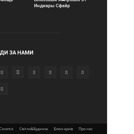
Индиары Сфайр
ДИ ЗА НАМИ
Сінопсіс
Світло&Будинок
Блюз-архів
Про нас