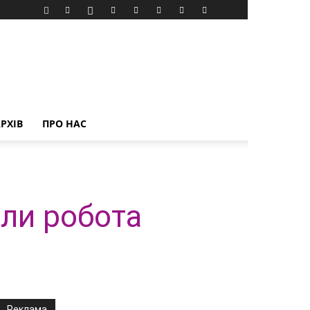
РХІВ
ПРО НАС
али робота
Реклама