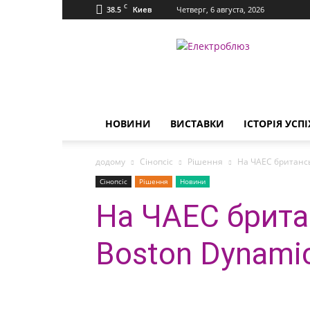
C
38.5
Четверг, 6 августа, 2026
Киев
Електроблюз
НОВИНИ
ВИСТАВКИ
ІСТОРІЯ УСПІ
додому
Сінопсіс
Рішення
На ЧАЕС британсь
Сінопсіс
Рішення
Новини
На ЧАЕС брита
Boston Dynamic