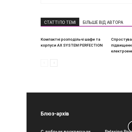
СТАТТІ ПО ТЕМІ
БІЛЬШЕ ВІД АВТОРА
Компактні розподільчі шафи та
Спростува
корпуси AX SYSTEM PERFECTION
підвищення
електроен
Блюз-архів
С добрым воскресным
Relaxing Roc