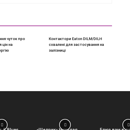
ння чуток про
Контактори Eaton DILM/DILH
 цін на
схвалені для застосування на
ергію
залізниці
k & Blues
«Щедрик» Николая
Блюз вам в п