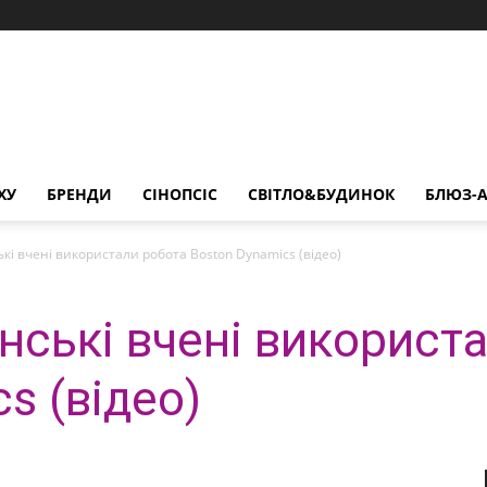
ХУ
БРЕНДИ
СІНОПСІС
СВІТЛО&БУДИНОК
БЛЮЗ-А
кі вчені використали робота Boston Dynamics (відео)
нські вчені використ
s (відео)