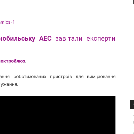
нобильську АЕС
завітали експерти
лектроблюз
.
ання роботизованих пристроїв для вимірювання
чуження.