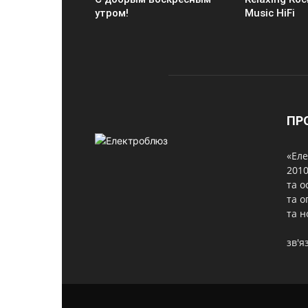
утром!
Music HiFi
ПР
«Еле
2010
та о
та о
та н
зв'я