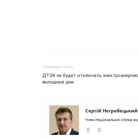
попередня стаття
ДТЭК не будет отключать электроэнергию
выходные дни
Сергій Негребецький
Член Національної спілки жу