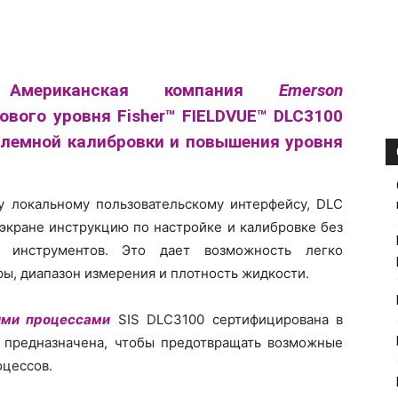
Американская компания
Emerson
вого уровня Fisher™ FIELDVUE™ DLC3100
облемной калибровки и повышения уровня
у локальному пользовательскому интерфейсу, DLC
экране инструкцию по настройке и калибровке без
х инструментов. Это дает возможность легко
ры, диапазон измерения и плотность жидкости.
ыми процессами
SIS DLC3100 сертифицирована в
и предназначена, чтобы предотвращать возможные
оцессов.