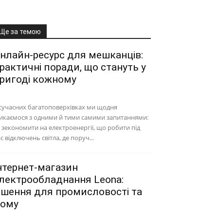
Ще за темою
нлайн-ресурс для мешканців:
рактичні поради, що стануть у
ригоді кожному
сучасних багатоповерхівках ми щодня
икаємося з одними й тими самими запитаннями:
 зекономити на електроенергії, що робити під
с відключень світла, де поруч...
нтернет-магазин
лектрообладнання Leona:
ішення для промисловості та
ому