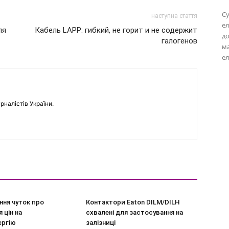
Су
наступна стаття
ел
ля
Кабель LAPP: гибкий, не горит и не содержит
до
галогенов
м
ел
рналістів України.
ння чуток про
Контактори Eaton DILM/DILH
 цін на
схвалені для застосування на
ергію
залізниці