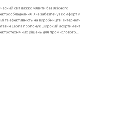
часний світ важко уявити без якісного
ектрообладнання, яке забезпечує комфорт у
мі та ефективність на виробництві. Інтернет-
агазин Leona пропонує широкий асортимент
ектротехнічних рішень для промислового...