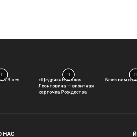
k & Blues
«Щедрик» Николая
Блюз вам в п
Леонтовича — визитная
карточка Рождества
О НАС
Й