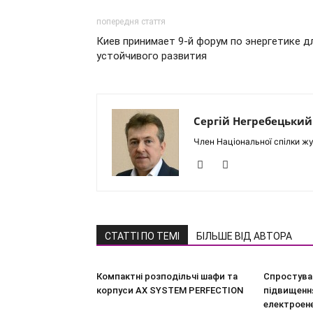
попередня стаття
Киев принимает 9-й форум по энергетике д
устойчивого развития
Сергій Негребецький
Член Національної спілки жу
СТАТТІ ПО ТЕМІ
БІЛЬШЕ ВІД АВТОРА
Компактні розподільчі шафи та
Спростува
корпуси AX SYSTEM PERFECTION
підвищення
електроен