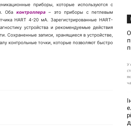
никационные приборы, которые используются с
ти. Оба
контроллера
– это приборы с петлевым
тчика HART 4-20 мА. Зарегистрированные HART-
агностику устройства и рекомендуемые действия
О
ти. Сохраненные записи, хранящиеся в устройстве,
п
лу контрольные точки, которые позволяют быстро
п
У 
ст
як
ча
І
е
р
д