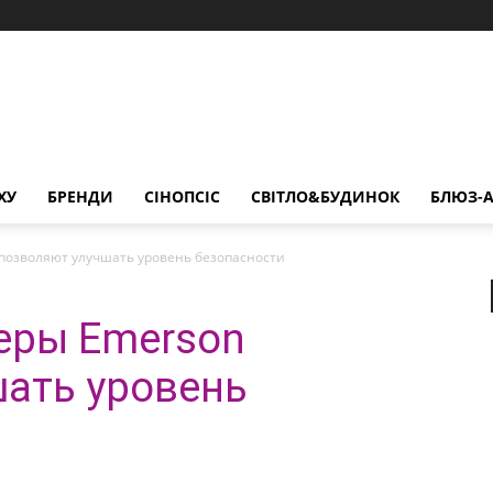
ХУ
БРЕНДИ
СІНОПСІС
СВІТЛО&БУДИНОК
БЛЮЗ-А
позволяют улучшать уровень безопасности
еры Emerson
ать уровень