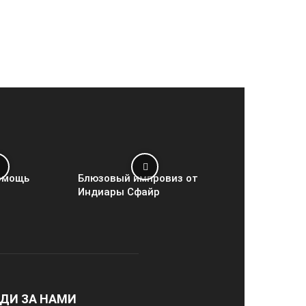
омощь
Блюзовый импровиз от
Индиары Сфайр
ДИ ЗА НАМИ