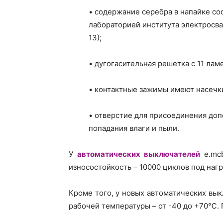
• содержание серебра в напайке со
лабораторией института электросва
13);
• дугогасительная решетка с 11 ла
• контактные зажимы имеют насечк
• отверстие для присоединения до
попадания влаги и пыли.
У
автоматических выключателей
e.mcb
износостойкость – 10000 циклов под нагру
Кроме того, у новых автоматических вы
рабочей температуры – от -40 до +70℃. 