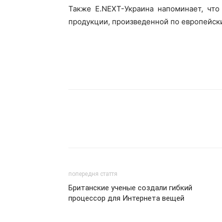
Также E.NEXT-Украина напоминает, что
продукции, произведенной по европейски
попередня стаття
Британские ученые создали гибкий
процессор для Интернета вещей