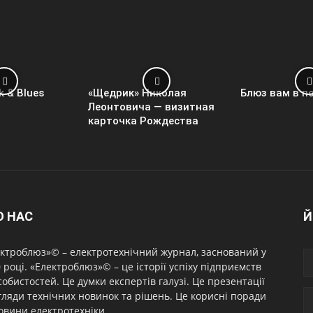
k & Blues
«Щедрик» Николая
Блюз вам в п
Леонтовича — визитная
карточка Рождества
О НАС
Й
ктроблюз»© – електротехнічний журнал, заснований у
 році. «Електроблюз»© – це історії успіху підприємств
собистостей. Це думки експертів галузі. Це презентації
гляди технічних новинок та рішень. Це корисні поради
овини електротехніки.