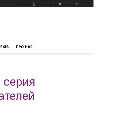
РХІВ
ПРО НАС
: серия
ателей