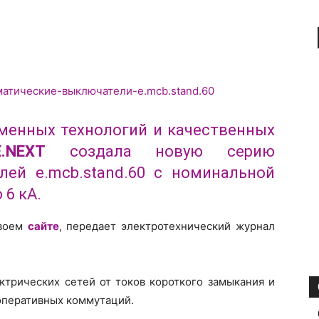
менных технологий и качественных
E.NEXT
создала новую серию
лей e.mcb.stand.60 с номинальной
6 кА.
своем
сайте
, передает электротехнический журнал
ктрических сетей от токов короткого замыкания и
 оперативных коммутаций.