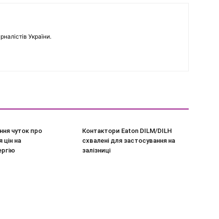
рналістів України.
ння чуток про
Контактори Eaton DILM/DILH
 цін на
схвалені для застосування на
ергію
залізниці