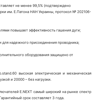
ставляет не менее 99,5% (подтверждено
рки им. Е.Патона НАН Украины, протокол № 202106-
мелями повышает эффективность гашения дуги;
и для надежного присоединения проводника;
полнительного оборудования защищено от
.stand.60 высокая электрическая и механическая
зкой и 20000 – без нагрузки.
ключателей E.NEXT самый широкий на рынке спектр
Гарантийный срок составляет 3 года.