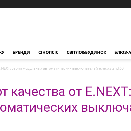
ХУ
БРЕНДИ
СІНОПСІС
СВІТЛО&БУДИНОК
БЛЮЗ-А
E.NEXT: серия модульных автоматических выключателей e.mcb.stand.60
т качества от E.NEXT
томатических выключ