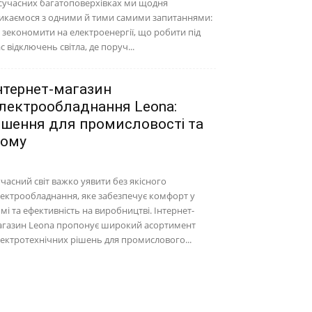
сучасних багатоповерхівках ми щодня
икаємося з одними й тими самими запитаннями:
 зекономити на електроенергії, що робити під
с відключень світла, де поруч...
нтернет-магазин
лектрообладнання Leona:
ішення для промисловості та
ому
часний світ важко уявити без якісного
ектрообладнання, яке забезпечує комфорт у
мі та ефективність на виробництві. Інтернет-
агазин Leona пропонує широкий асортимент
ектротехнічних рішень для промислового...