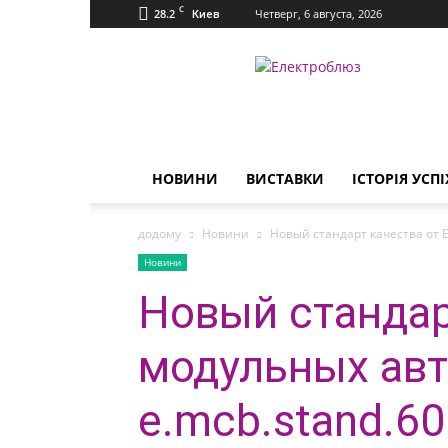
C
28.2
Четверг, 6 августа, 2026
Киев
Електроблюз
НОВИНИ
ВИСТАВКИ
ІСТОРІЯ УСПІ
додому
Новини
Новый стандарт качества от 
Новини
Новый стандар
модульных ав
e.mcb.stand.60