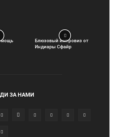
омощь
Блюзовый импровиз от
Индиары Сфайр
ДИ ЗА НАМИ