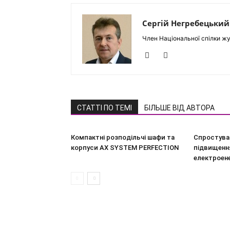
Сергій Негребецький
Член Національної спілки жу
СТАТТІ ПО ТЕМІ
БІЛЬШЕ ВІД АВТОРА
Компактні розподільчі шафи та
Спростува
корпуси AX SYSTEM PERFECTION
підвищення
електроен