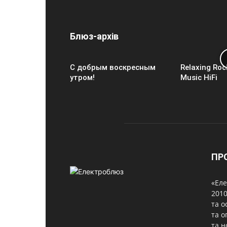
Блюз-архів
С добрым воскресным
Relaxing Roc
утром!
Music HiFi
ПР
«Еле
2010
та о
та о
та н