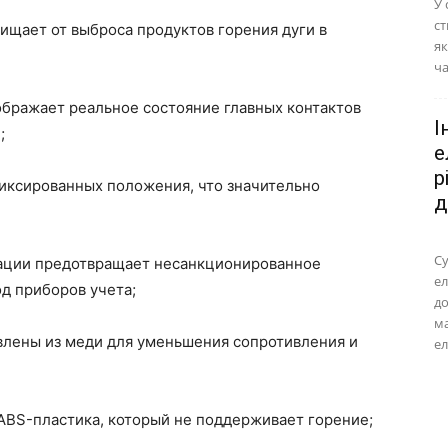
У 
ст
ищает от выброса продуктов горения дуги в
як
ча
ображает реальное состояние главных контактов
І
;
е
р
фиксированных положения, что значительно
д
Су
ации предотвращает несанкционированное
ел
д приборов учета;
до
м
влены из меди для уменьшения сопротивления и
ел
ABS-пластика, который не поддерживает горение;