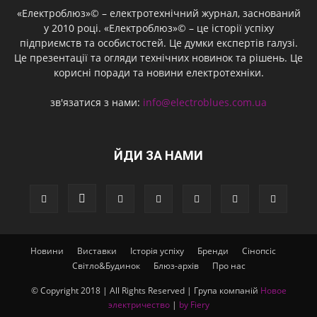
«Електроблюз»© – електротехнічний журнал, заснований
у 2010 році. «Електроблюз»© – це історії успіху
підприємств та особистостей. Це думки експертів галузі.
Це презентації та огляди технічних новинок та рішень. Це
корисні поради та новини електротехніки.
зв'язатися з нами:
info@electroblues.com.ua
ЙДИ ЗА НАМИ
Новини
Виставки
Історія успіху
Бренди
Сінопсіс
Світло&Будинок
Блюз-архів
Про нас
© Copyright 2018 | All Rights Reserved | Група компаній
Новое
электричество
|
by Fiery