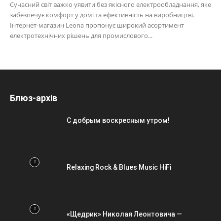
Сучасний світ важко уявити без якісного електрообладнання, яке
забезпечує комфорт у домі та ефективність на виробництві.
Інтернет-магазин Leona пропонує широкий асортимент
електротехнічних рішень для промислового...
Блюз-архів
С добрым воскресным утром!
Relaxing Rock & Blues Music HiFi
«Щедрик» Николая Леонтовича —