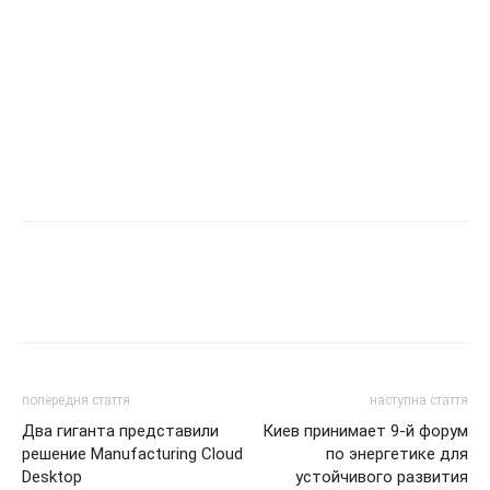
попередня стаття
наступна стаття
Два гиганта представили
Киев принимает 9-й форум
решение Manufacturing Cloud
по энергетике для
Desktop
устойчивого развития