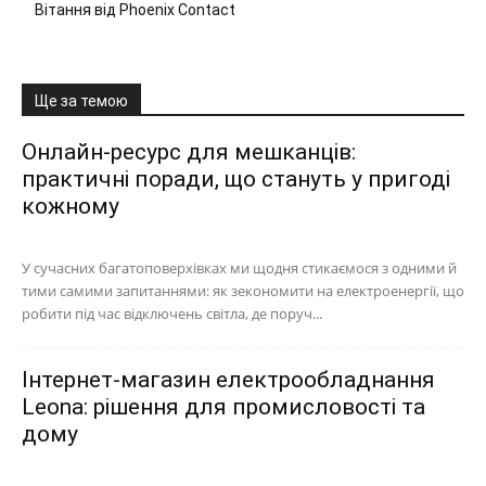
Вітання від Phoenix Contact
Ще за темою
Онлайн-ресурс для мешканців:
практичні поради, що стануть у пригоді
кожному
У сучасних багатоповерхівках ми щодня стикаємося з одними й
тими самими запитаннями: як зекономити на електроенергії, що
робити під час відключень світла, де поруч...
Інтернет-магазин електрообладнання
Leona: рішення для промисловості та
дому