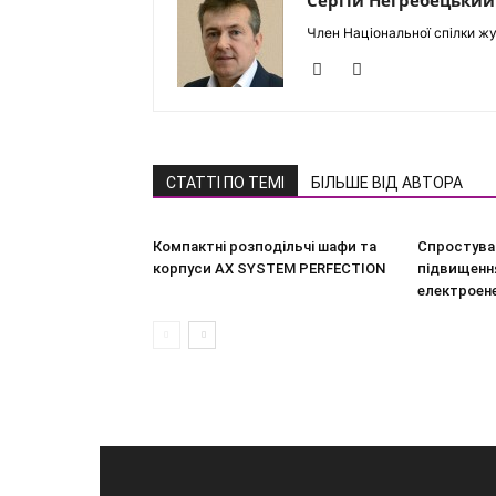
Сергій Негребецький
Член Національної спілки жу
СТАТТІ ПО ТЕМІ
БІЛЬШЕ ВІД АВТОРА
Компактні розподільчі шафи та
Спростува
корпуси AX SYSTEM PERFECTION
підвищення
електроен