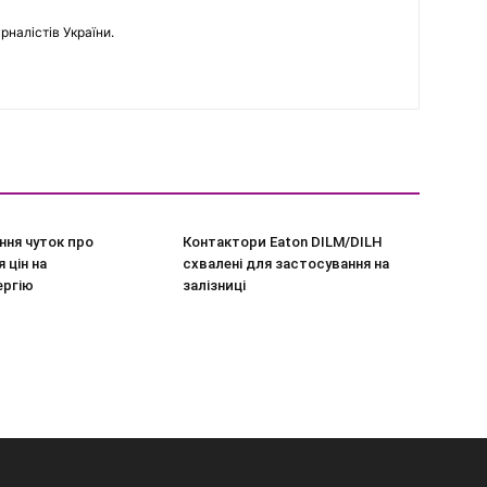
рналістів України.
ння чуток про
Контактори Eaton DILM/DILH
 цін на
схвалені для застосування на
ергію
залізниці