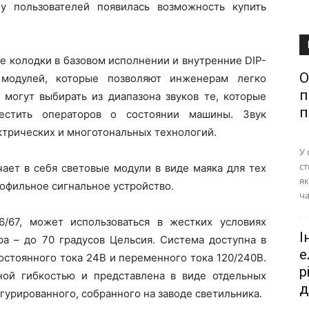
у пользователей появилась возможность купить
 колодки в базовом исполнении и внутренние DIP-
О
 модулей, которые позволяют инженерам легко
п
могут выбирать из диапазона звуков те, которые
п
естить операторов о состоянии машины. Звук
трических и многотональных технологий.
У 
ст
ает в себя световые модули в виде маяка для тех
як
офильное сигнальное устройство.
ча
6/67, может использоваться в жестких условиях
І
а – до 70 градусов Цельсия. Система доступна в
е
остоянного тока 24В и переменного тока 120/240В.
р
ной гибкостью и представлена в виде отдельных
д
урированного, собранного на заводе светильника.