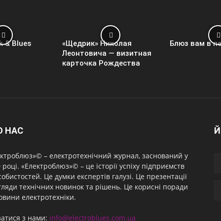
k & Blues
«Щедрик» Николая
Блюз вам в п
Леонтовича — визитная
карточка Рождества
О НАС
Й
ктроблюз»© – електротехнічний журнал, заснований у
 році. «Електроблюз»© – це історії успіху підприємств
собистостей. Це думки експертів галузі. Це презентації
гляди технічних новинок та рішень. Це корисні поради
овини електротехніки.
затися з нами:
info@electroblues.com.ua