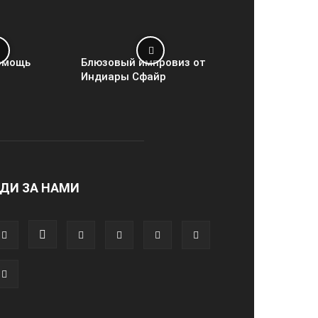
омощь
Блюзовый импровиз от
Индиары Сфайр
ДИ ЗА НАМИ