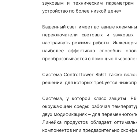
звуковым и техническим параметрам 
устройство по более низкой цене».
Башенный свет имеет вставные клеммные
переключатели световых и звуковых
настраивать режимы работы. Инженеры 
наиболее эффективно способны опов
преобразовывается с помощью пьезоэлек
Система ControlTower 856T также включ
решений, для которых требуется низкопр
Система, у которой класс защиты IP6
окружающей среды: рабочая температур
двух модификациях – для переменного/п
Линейка продуктов обладает оптималь
компонентов или предварительно сконфиг