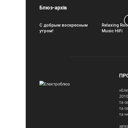
Блюз-архів
С добрым воскресным
Relaxing Roc
утром!
Music HiFi
ПР
«Еле
2010
та о
та о
та н
зв'я