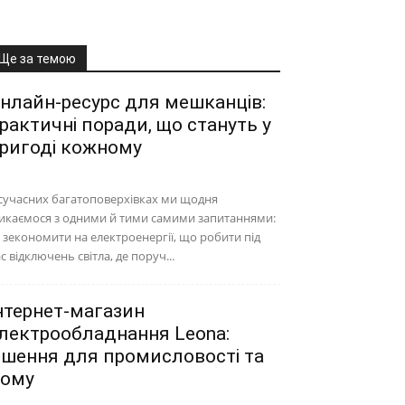
Ще за темою
нлайн-ресурс для мешканців:
рактичні поради, що стануть у
ригоді кожному
сучасних багатоповерхівках ми щодня
икаємося з одними й тими самими запитаннями:
 зекономити на електроенергії, що робити під
с відключень світла, де поруч...
нтернет-магазин
лектрообладнання Leona:
ішення для промисловості та
ому