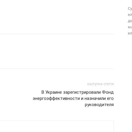
Су
ел
до
м
ел
наступна стаття
В Украине зарегистрировали Фонд
энергоэффективности и назначили его
руководителя