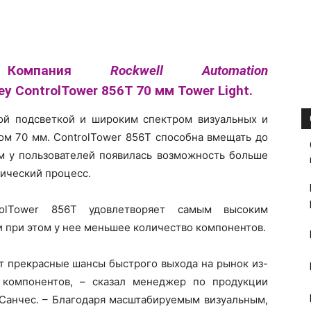
Компания
Rockwell Automation
y ControlTower 856T 70 мм Tower Light.
ой подсветкой и широким спектром визуальных и
ом 70 мм. ControlTower 856T способна вмещать до
м у пользователей появилась возможность больше
гический процесс.
rolTower 856T удовлетворяет самым высоким
 при этом у нее меньшее количество компонентов.
 прекрасные шансы быстрого выхода на рынок из-
 компонентов, – сказал менеджер по продукции
Санчес. – Благодаря масштабируемым визуальным,