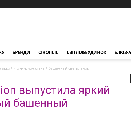
ХУ
БРЕНДИ
СІНОПСІС
СВІТЛО&БУДИНОК
БЛЮЗ-А
ила яркий и функциональный башенный светильник
tion выпустила яркий
ый башенный