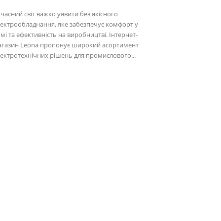
часний світ важко уявити без якісного
ектрообладнання, яке забезпечує комфорт у
мі та ефективність на виробництві. Інтернет-
агазин Leona пропонує широкий асортимент
ектротехнічних рішень для промислового...