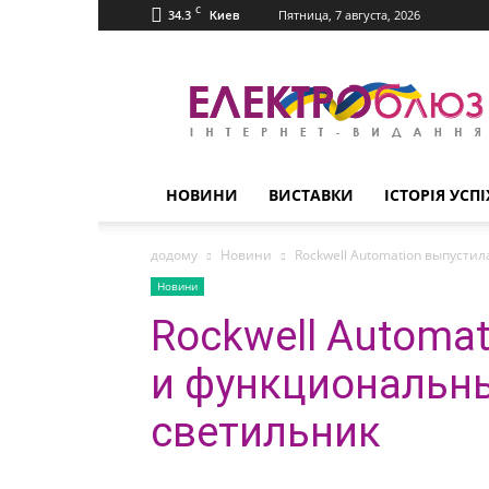
C
34.3
Пятница, 7 августа, 2026
Киев
Електроблюз
НОВИНИ
ВИСТАВКИ
ІСТОРІЯ УСПІ
додому
Новини
Rockwell Automation выпуст
Новини
Rockwell Automa
и функциональн
светильник