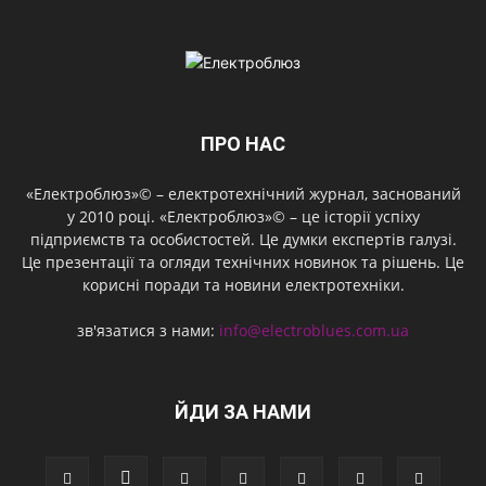
ПРО НАС
«Електроблюз»© – електротехнічний журнал, заснований
у 2010 році. «Електроблюз»© – це історії успіху
підприємств та особистостей. Це думки експертів галузі.
Це презентації та огляди технічних новинок та рішень. Це
корисні поради та новини електротехніки.
зв'язатися з нами:
info@electroblues.com.ua
ЙДИ ЗА НАМИ