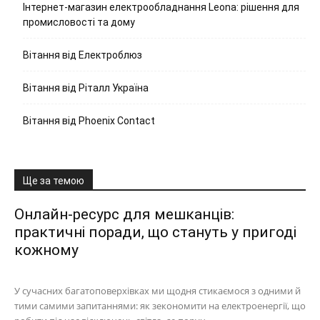
Інтернет-магазин електрообладнання Leona: рішення для
промисловості та дому
Вітання від Електроблюз
Вітання від Ріталл Україна
Вітання від Phoenix Contact
Ще за темою
Онлайн-ресурс для мешканців:
практичні поради, що стануть у пригоді
кожному
У сучасних багатоповерхівках ми щодня стикаємося з одними й
тими самими запитаннями: як зекономити на електроенергії, що