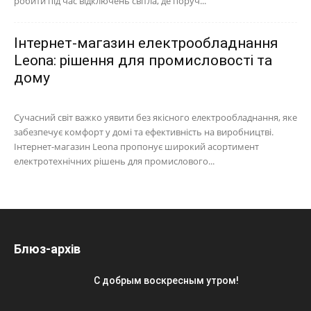
робити під час відключень світла, де поруч...
Інтернет-магазин електрообладнання
Leona: рішення для промисловості та
дому
Сучасний світ важко уявити без якісного електрообладнання, яке
забезпечує комфорт у домі та ефективність на виробництві.
Інтернет-магазин Leona пропонує широкий асортимент
електротехнічних рішень для промислового...
Блюз-архів
С добрым воскресным утром!