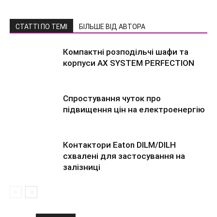
СТАТТІ ПО ТЕМІ
БІЛЬШЕ ВІД АВТОРА
Компактні розподільчі шафи та
корпуси AX SYSTEM PERFECTION
Спростування чуток про
підвищення цін на електроенергію
Контактори Eaton DILM/DILH
схвалені для застосування на
залізниці