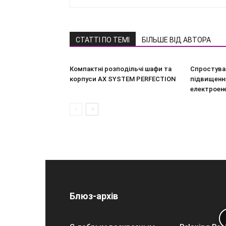
СТАТТІ ПО ТЕМІ
БІЛЬШЕ ВІД АВТОРА
Компактні розподільчі шафи та
Спростува
корпуси AX SYSTEM PERFECTION
підвищення
електроен
Блюз-архів