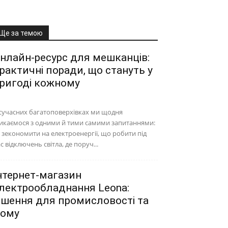
Ще за темою
нлайн-ресурс для мешканців:
рактичні поради, що стануть у
ригоді кожному
сучасних багатоповерхівках ми щодня
икаємося з одними й тими самими запитаннями:
 зекономити на електроенергії, що робити під
с відключень світла, де поруч...
нтернет-магазин
лектрообладнання Leona:
ішення для промисловості та
ому