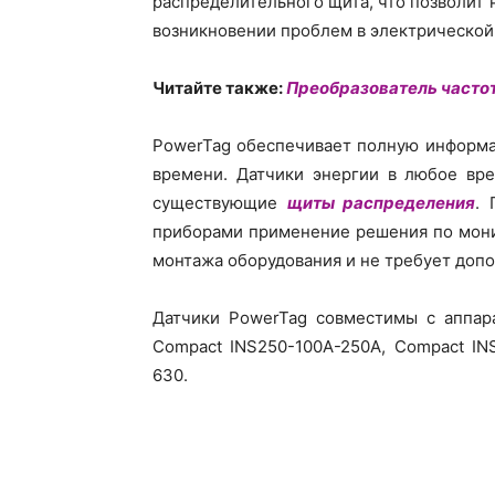
распределительного щита, что позволит
возникновении проблем в электрической
Читайте также:
Преобразователь частоты
PowerTag обеспечивает полную информа
времени. Датчики энергии в любое вре
существующие
щиты распределения
.
приборами применение решения по мони
монтажа оборудования и не требует доп
Датчики PowerTag совместимы с аппар
Compact INS250-100A-250A, Compact IN
630.