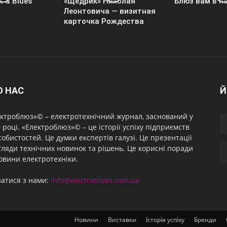
k & Blues
«Щедрик» Николая
Блюз вам в п
Леонтовича — визитная
карточка Рождества
О НАС
Й
ктроблюз»© – електротехнічний журнал, заснований у
 році. «Електроблюз»© – це історії успіху підприємств
собистостей. Це думки експертів галузі. Це презентації
гляди технічних новинок та рішень. Це корисні поради
овини електротехніки.
затися з нами:
info@electroblues.com.ua
Новини
Виставки
Історія успіху
Бренди