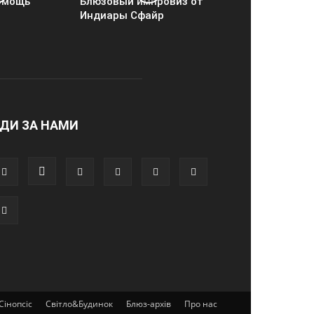
омощь
Блюзовый импровиз от
Индиары Сфайр
ДИ ЗА НАМИ
Сінопсіс
Світло&Будинок
Блюз-архів
Про нас