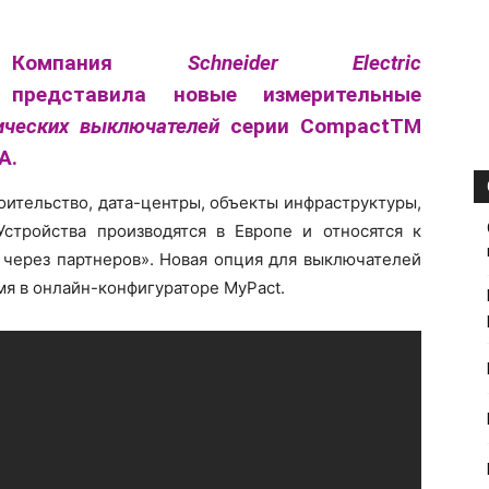
Компания
Schneider Electric
представила новые измерительные
ических выключателей
серии CompactTM
А.
оительство, дата-центры, объекты инфраструктуры,
стройства производятся в Европе и относятся к
 через партнеров». Новая опция для выключателей
я в онлайн-конфигураторе MyPact.