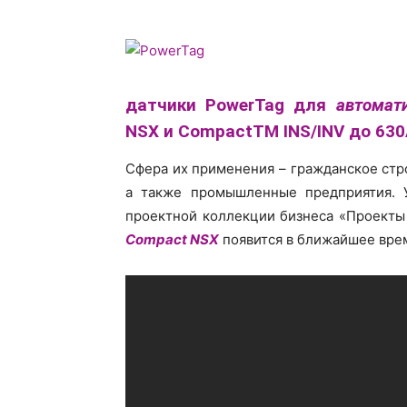
датчики PowerTag для
автомат
NSX и CompactTM INS/INV до 630
Сфера их применения – гражданское стр
а также промышленные предприятия. У
проектной коллекции бизнеса «Проекты
Compact NSX
появится в ближайшее врем