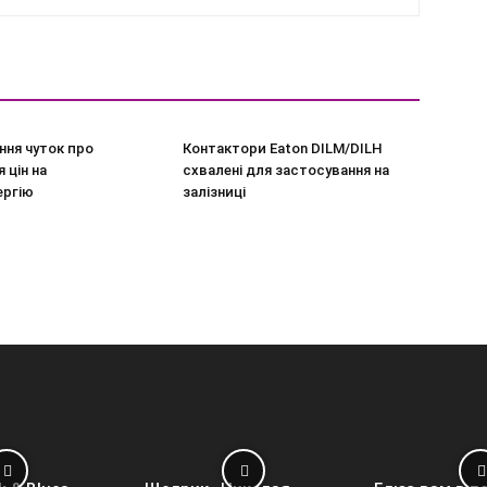
ння чуток про
Контактори Eaton DILM/DILH
 цін на
схвалені для застосування на
ергію
залізниці