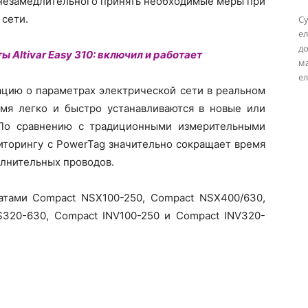
 незамедлительного принять необходимые меры при
 сети.
Су
ел
до
 Altivar Easy 310: включил и работает
м
ел
цию о параметрах электрической сети в реальном
мя легко и быстро устанавливаются в новые или
 По сравнению с традиционными измерительными
торингу с PowerTag значительно сокращает время
олнительных проводов.
атами Compact NSX100-250, Compact NSX400/630,
S320-630, Compact INV100-250 и Compact INV320-