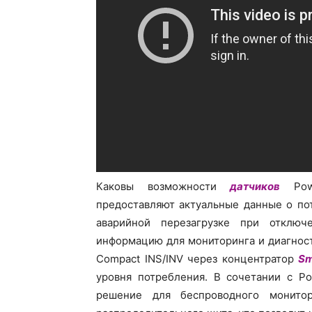
Каковы возможности
датчиков
Powe
предоставляют актуальные данные о по
аварийной перезагрузке при отключ
информацию для мониторинга и диагнос
Compact INS/INV через концентратор
Sm
уровня потребления. В сочетании с Po
решение для беспроводного монито