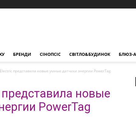
ХУ
БРЕНДИ
СІНОПСІС
СВІТЛО&БУДИНОК
БЛЮЗ-А
 Electric представила новые умные датчики энергии PowerTag
ic представила новые
нергии PowerTag