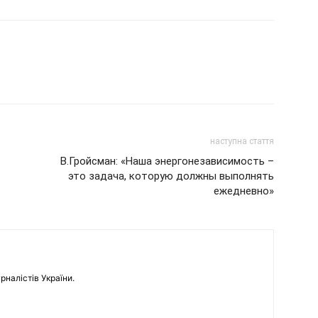
наступна стаття
В.Гройсман: «Наша энергонезависимость –
это задача, которую должны выполнять
ежедневно»
рналістів України.