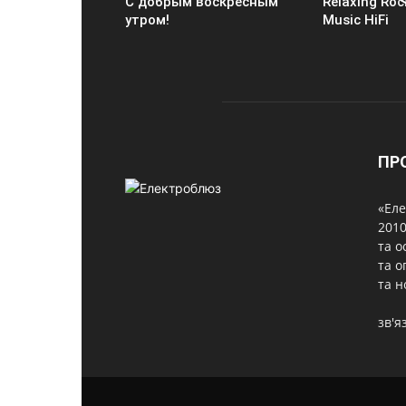
С добрым воскресным
Relaxing Roc
утром!
Music HiFi
ПР
«Еле
2010
та о
та о
та н
зв'я