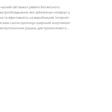
часний світ важко уявити без якісного
ектрообладнання, яке забезпечує комфорт у
мі та ефективність на виробництві. Інтернет-
агазин Leona пропонує широкий асортимент
ектротехнічних рішень для промислового...