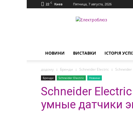
C
22
Пятница, 7 августа, 2026
Киев
Електроблюз
НОВИНИ
ВИСТАВКИ
ІСТОРІЯ УСПІ
додому
Бренди
Schneider Electric
Schneider
Бренди
Schneider Electric
Новини
Schneider Electr
умные датчики э