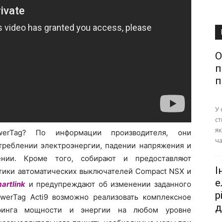
О
п
п
У 
ст
як
rTag? По информации производителя, они
ча
треблении электроэнергии, падении напряжения и
ении. Кроме того, собирают и предоставляют
І
тики автоматических выключателей Compact NSX и
е
artlink
и предупреждают об изменении заданного
р
werTag Acti9 возможно реализовать комплексное
д
ринга мощности и энергии на любом уровне