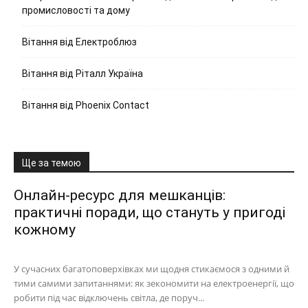
промисловості та дому
Вітання від Електроблюз
Вітання від Ріталл Україна
Вітання від Phoenix Contact
Ще за темою
Онлайн-ресурс для мешканців:
практичні поради, що стануть у пригоді
кожному
У сучасних багатоповерхівках ми щодня стикаємося з одними й
тими самими запитаннями: як зекономити на електроенергії, що
робити під час відключень світла, де поруч...