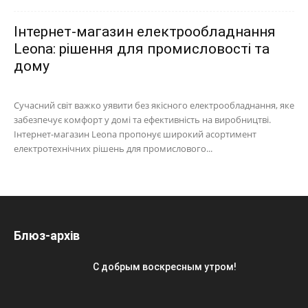
Інтернет-магазин електрообладнання
Leona: рішення для промисловості та
дому
Сучасний світ важко уявити без якісного електрообладнання, яке
забезпечує комфорт у домі та ефективність на виробництві.
Інтернет-магазин Leona пропонує широкий асортимент
електротехнічних рішень для промислового...
Блюз-архів
С добрым воскресным утром!