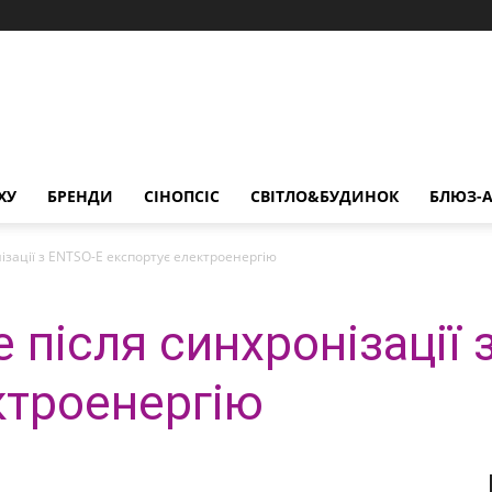
ХУ
БРЕНДИ
СІНОПСІС
СВІТЛО&БУДИНОК
БЛЮЗ-А
ізації з ENTSO-E експортує електроенергію
 після синхронізації 
ктроенергію