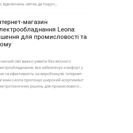
с відключень світла, де поруч...
нтернет-магазин
лектрообладнання Leona:
ішення для промисловості та
ому
часний світ важко уявити без якісного
ектрообладнання, яке забезпечує комфорт у
мі та ефективність на виробництві. Інтернет-
агазин Leona пропонує широкий асортимент
ектротехнічних рішень для промислового...