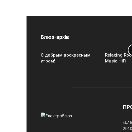
Блюз-архів
С добрым воскресным
Relaxing Roc
утром!
Music HiFi
ПР
«Еле
2010