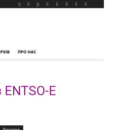
РХІВ
ПРО НАС
з ENTSO-E
Реклама