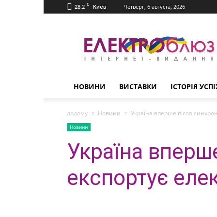
C
28.2
Четверг, 6 августа, 2026
Киев
Електроблюз
НОВИНИ
ВИСТАВКИ
ІСТОРІЯ УСПІ
додому
Новини
Україна вперше після синхрон
Новини
Україна вперше
експортує еле