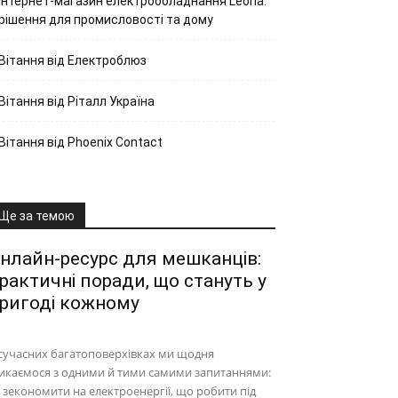
Інтернет-магазин електрообладнання Leona:
рішення для промисловості та дому
Вітання від Електроблюз
Вітання від Ріталл Україна
Вітання від Phoenix Contact
Ще за темою
нлайн-ресурс для мешканців:
рактичні поради, що стануть у
ригоді кожному
сучасних багатоповерхівках ми щодня
икаємося з одними й тими самими запитаннями:
 зекономити на електроенергії, що робити під