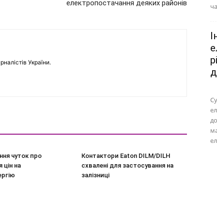
електропостачання деяких районів
ча
І
е
р
рналістів України.
д
Су
ел
до
м
ел
ння чуток про
Контактори Eaton DILM/DILH
 цін на
схвалені для застосування на
ергію
залізниці