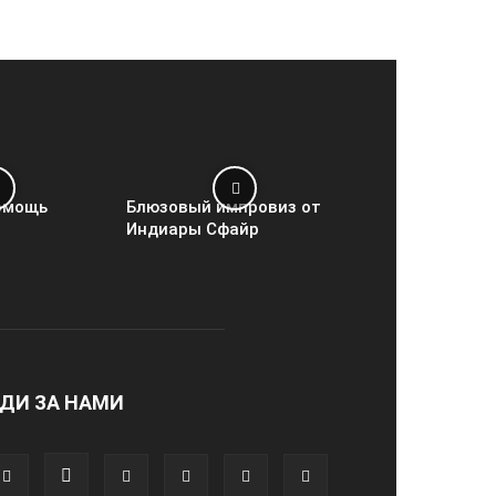
омощь
Блюзовый импровиз от
Индиары Сфайр
ДИ ЗА НАМИ