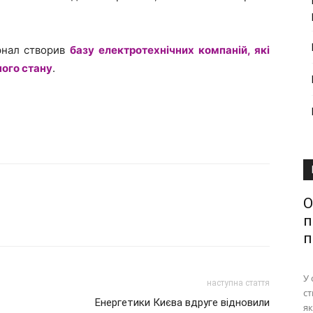
рнал створив
базу електротехнічних компаній, які
ого стану
.
О
п
п
У 
наступна стаття
ст
Енергетики Києва вдруге відновили
як