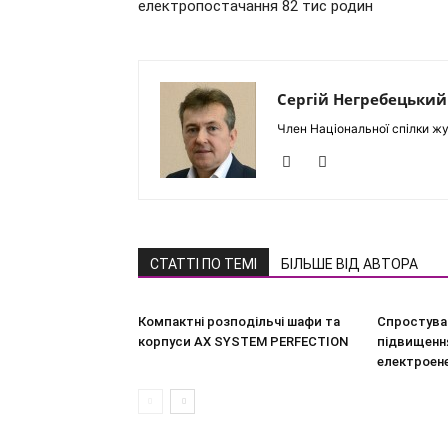
електропостачання 82 тис родин
Сергій Негребецький
Член Національної спілки жу
СТАТТІ ПО ТЕМІ
БІЛЬШЕ ВІД АВТОРА
Компактні розподільчі шафи та
Спростува
корпуси AX SYSTEM PERFECTION
підвищення
електроен