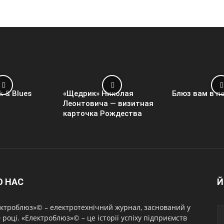
k & Blues
«Щедрик» Николая
Блюз вам в п
Леонтовича — визитная
карточка Рождества
О НАС
Й
ктроблюз»© – електротехнічний журнал, заснований у
 році. «Електроблюз»© – це історії успіху підприємств