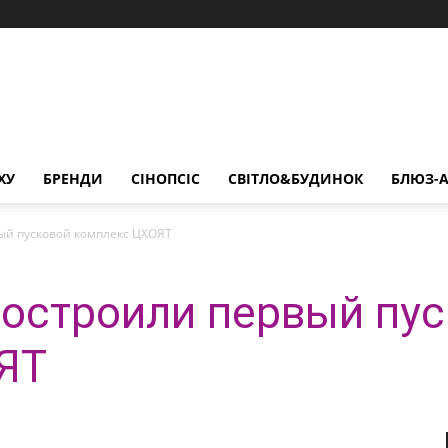
ХУ
БРЕНДИ
СІНОПСІС
СВІТЛО&БУДИНОК
БЛЮЗ-А
ый пусковой комплекс ЦХОЯТ
остроили первый пу
ЯТ