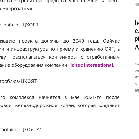
ства – кредитные средства Bank of America Merill
ча
« Энергоатом».
І
е
р
изацию проекта должны до 2040 года. Сейчас
д
ии и инфраструктура по приему и хранению ОЯТ, а
дут располагаться контейнеры с отработанным
Су
тание оборудования компании
Holtec International
.
ел
до
м
ел
ого комплекса начнется в мае 2021-го после
ровой железнодорожной колеи, которая соединит