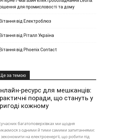
Інтернет-магазин електрообладнання Leona:
рішення для промисловості та дому
Вітання від Електроблюз
Вітання від Ріталл Україна
Вітання від Phoenix Contact
Ще за темою
нлайн-ресурс для мешканців:
рактичні поради, що стануть у
ригоді кожному
сучасних багатоповерхівках ми щодня
икаємося з одними й тими самими запитаннями:
 зекономити на електроенергії, що робити під