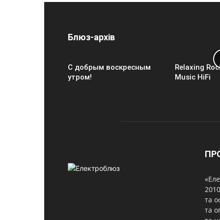
Блюз-архів
С добрым воскресным
Relaxing Roc
утром!
Music HiFi
ПР
«Еле
2010
та о
та о