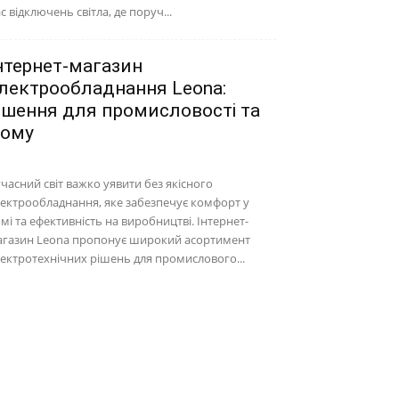
с відключень світла, де поруч...
нтернет-магазин
лектрообладнання Leona:
ішення для промисловості та
ому
часний світ важко уявити без якісного
ектрообладнання, яке забезпечує комфорт у
мі та ефективність на виробництві. Інтернет-
агазин Leona пропонує широкий асортимент
ектротехнічних рішень для промислового...