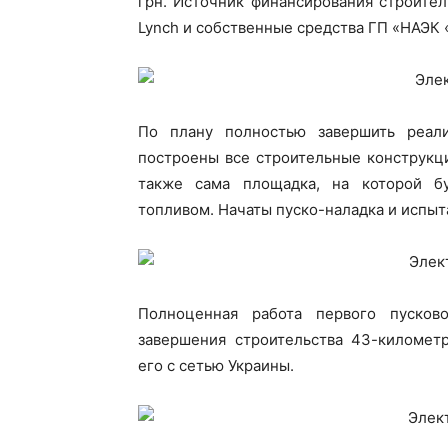
грн. Источник финансирования строитель
Lynch и собственные средства ГП «НАЭК 
По плану полностью завершить реал
построены все строительные конструкц
также сама площадка, на которой бу
топливом. Начаты пуско-наладка и испы
Полноценная работа первого пусков
завершения строительства 43-километ
его с сетью Украины.