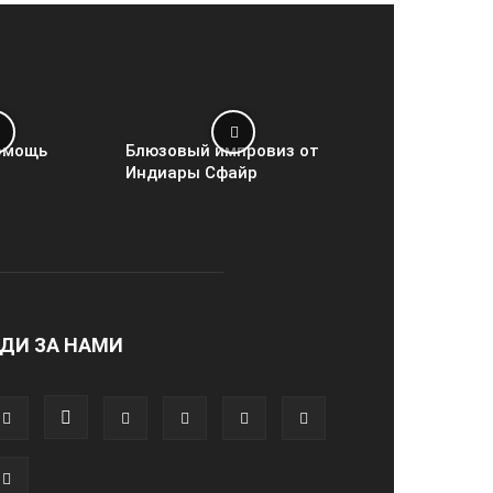
омощь
Блюзовый импровиз от
Индиары Сфайр
ДИ ЗА НАМИ