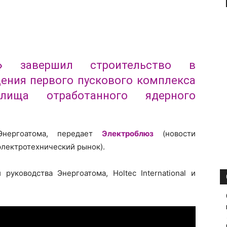
»
завершил строительство в
ения первого пускового комплекса
илища отработанного ядерного
Энергоатома, передает
Электроблюз
(новости
электротехнический рынок).
руководства Энергоатома, Holtec International и