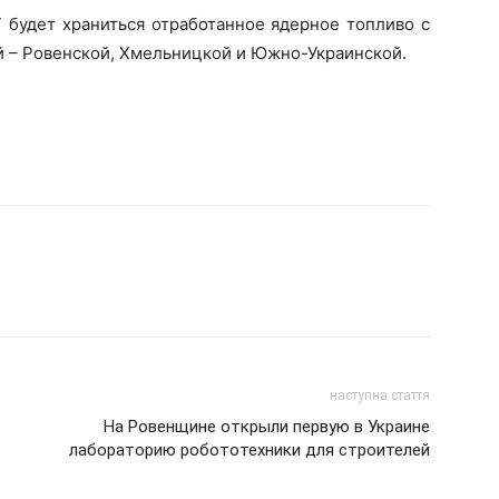
 будет храниться отработанное ядерное топливо с
й – Ровенской, Хмельницкой и Южно-Украинской.
наступна стаття
На Ровенщине открыли первую в Украине
лабораторию робототехники для строителей