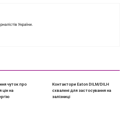
рналістів України.
ння чуток про
Контактори Eaton DILM/DILH
 цін на
схвалені для застосування на
ергію
залізниці