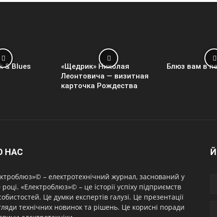
k & Blues
«Щедрик» Николая
Блюз вам в п
Леонтовича — визитная
карточка Рождества
О НАС
Й
ктроблюз»© – електротехнічний журнал, заснований у
 році. «Електроблюз»© – це історії успіху підприємств
собистостей. Це думки експертів галузі. Це презентації
гляди технічних новинок та рішень. Це корисні поради