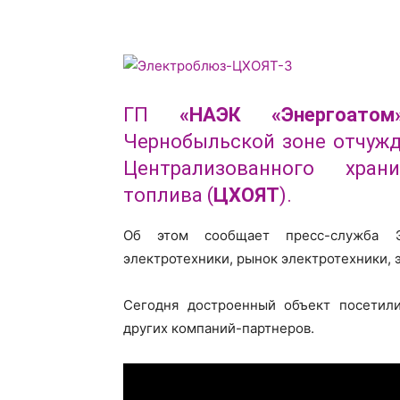
ГП
«НАЭК «Энергоатом
Чернобыльской зоне отчужд
Централизованного хран
топлива (
ЦХОЯТ
).
Об этом сообщает пресс-служба 
электротехники, рынок электротехники, 
Сегодня достроенный объект посетили 
других компаний-партнеров.