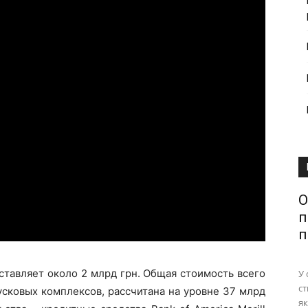
О
п
п
тавляет около 2 млрд грн. Общая стоимость всего
У 
ст
пусковых комплексов, рассчитана на уровне 37 млрд
як