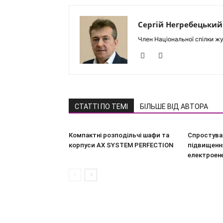
Сергій Негребецький
Член Національної спілки жу
СТАТТІ ПО ТЕМІ
БІЛЬШЕ ВІД АВТОРА
Компактні розподільчі шафи та
Спростува
корпуси AX SYSTEM PERFECTION
підвищення
електроен