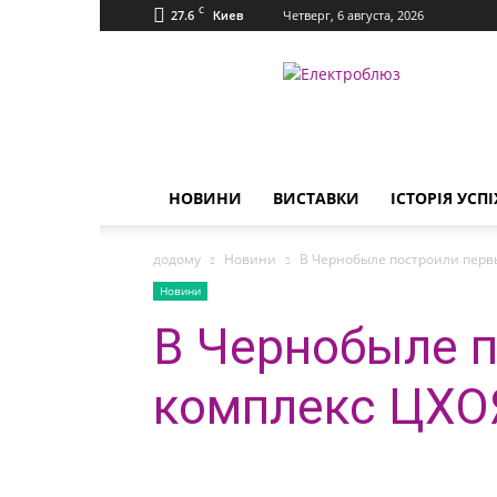
C
27.6
Четверг, 6 августа, 2026
Киев
Електроблюз
НОВИНИ
ВИСТАВКИ
ІСТОРІЯ УСПІ
додому
Новини
В Чернобыле построили перв
Новини
В Чернобыле п
комплекс ЦХО