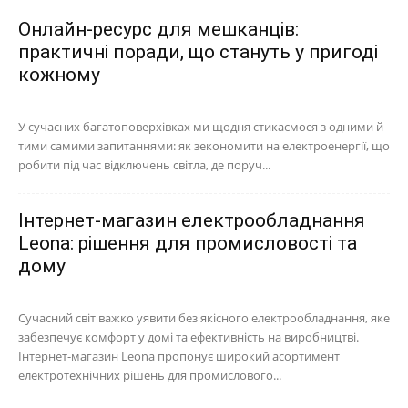
Онлайн-ресурс для мешканців:
практичні поради, що стануть у пригоді
кожному
У сучасних багатоповерхівках ми щодня стикаємося з одними й
тими самими запитаннями: як зекономити на електроенергії, що
робити під час відключень світла, де поруч...
Інтернет-магазин електрообладнання
Leona: рішення для промисловості та
дому
Сучасний світ важко уявити без якісного електрообладнання, яке
забезпечує комфорт у домі та ефективність на виробництві.
Інтернет-магазин Leona пропонує широкий асортимент
електротехнічних рішень для промислового...