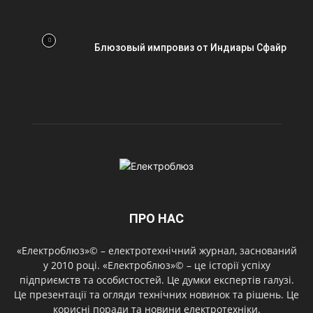
Блюзовый импровиз от Индиары Сфайр
ПРО НАС
«Електроблюз»© – електротехнічний журнал, заснований
у 2010 році. «Електроблюз»© – це історії успіху
підприємств та особистостей. Це думки експертів галузі.
Це презентації та огляди технічних новинок та рішень. Це
корисні поради та новини електротехніки.