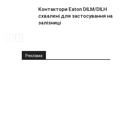
Контактори Eaton DILM/DILH
схвалені для застосування на
залізниці
Реклама