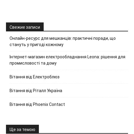
Свежие записи
Онлайн-ресурс для мешканців: практичні поради, що
стануть у пригоді кожному
Інтернет-магазин електрообладнання Leona: рішення для
промисловості та дому
Вітання від Електроблюз
Вітання від Ріталл Україна
Вітання від Phoenix Contact
Ще за темою