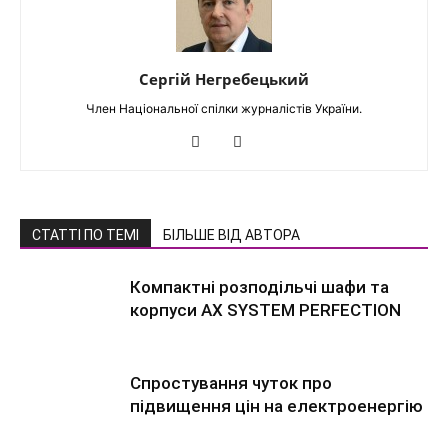
Сергій Негребецький
Член Національної спілки журналістів України.
СТАТТІ ПО ТЕМІ
БІЛЬШЕ ВІД АВТОРА
Компактні розподільчі шафи та
корпуси AX SYSTEM PERFECTION
Спростування чуток про
підвищення цін на електроенергію