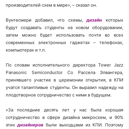
производителей схем в мире», – сказал он.
Вунтесмери добавил, что схемы,
дизайн
которых
будут создавать студенты на новом оборудовании,
затем можно будет использовать почти во всех
современных электронных гаджетах – телефонах,
компьютерах и т.п.
По словам исполнительного директора Tower Jazz
Panasonic Semiconductor Co Рассела Элвангера,
принявшего участие в церемонии открытия, в КПИ
учатся талантливые студенты. Он выразил надежду на
плодотворное сотрудничество с ними в будущем.
«За последние десять лет у нас была хорошая
сотрудничество в сфере дизайна микросхем, и 90%
этих
дизайнеров
были выходцами из КПИ. Поэтому