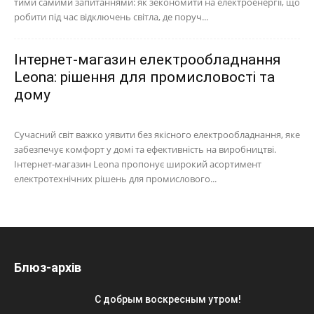
тими самими запитаннями: як зекономити на електроенергії, що
робити під час відключень світла, де поруч...
Інтернет-магазин електрообладнання
Leona: рішення для промисловості та
дому
Сучасний світ важко уявити без якісного електрообладнання, яке
забезпечує комфорт у домі та ефективність на виробництві.
Інтернет-магазин Leona пропонує широкий асортимент
електротехнічних рішень для промислового...
Блюз-архів
С добрым воскресным утром!