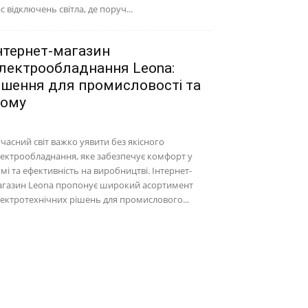
с відключень світла, де поруч...
нтернет-магазин
лектрообладнання Leona:
ішення для промисловості та
ому
часний світ важко уявити без якісного
ектрообладнання, яке забезпечує комфорт у
мі та ефективність на виробництві. Інтернет-
агазин Leona пропонує широкий асортимент
ектротехнічних рішень для промислового...