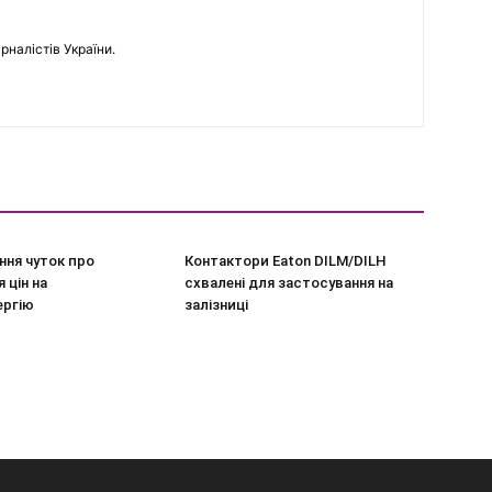
рналістів України.
ння чуток про
Контактори Eaton DILM/DILH
 цін на
схвалені для застосування на
ергію
залізниці