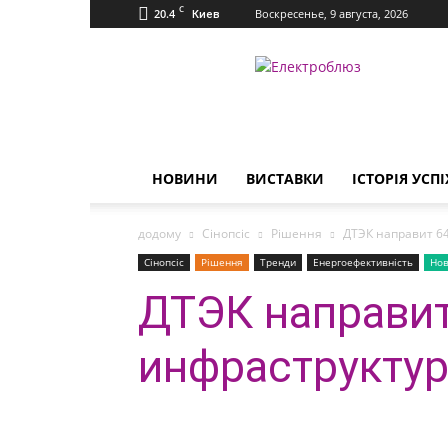
C
20.4
Воскресенье, 9 августа, 2026
Киев
Електроблюз
НОВИНИ
ВИСТАВКИ
ІСТОРІЯ УСПІ
додому
Сінопсіс
Рішення
ДТЭК направит 6
Сінопсіс
Рішення
Тренди
Енергоефективність
Но
ДТЭК направит
инфраструкту