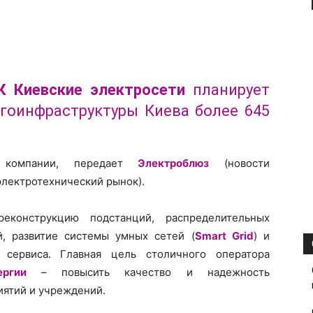
 Киевские электросети
планирует
ргоинфраструктуры Киева более 645
 компании, передает
Электроблюз
(новости
электротехнический рынок).
еконструкцию подстанций, распределительных
й, развитие системы умных сетей (
Smart Grid
) и
 сервиса. Главная цель столичного оператора
ргии
– повысить качество и надежность
иятий и учреждений.