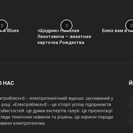
k & Blues
«Щедрик» Николая
Блюз вам в п
Леонтовича — визитная
карточка Рождества
О НАС
Й
ктроблюз»© – електротехнічний журнал, заснований у
 році. «Електроблюз»© – це історії успіху підприємств
собистостей. Це думки експертів галузі. Це презентації
гляди технічних новинок та рішень. Це корисні поради
овини електротехніки.