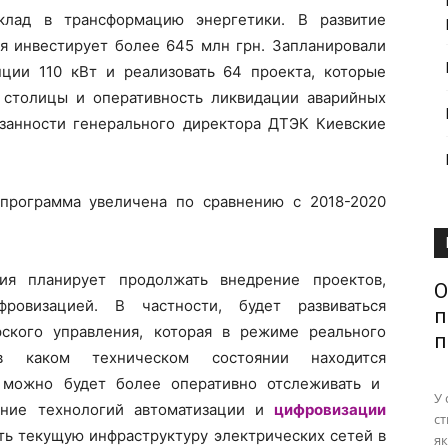
клад в трансформацию энергетики. В развитие
ия инвестирует более 645 млн грн. Запланировали
ции 110 кВт и реализовать 64 проекта, которые
 столицы и оперативность ликвидации аварийных
занности генерального директора ДТЭК Киевские
программа увеличена по сравнению с 2018-2020
ия планирует продолжать внедрение проектов,
О
овизацией. В частности, будет развиваться
п
рского управления, которая в режиме реального
п
в каком техническом состоянии находится
можно будет более оперативно отслеживать и
У 
ение технологий автоматизации и
цифровизации
ст
ть текущую инфраструктуру электрических сетей в
як