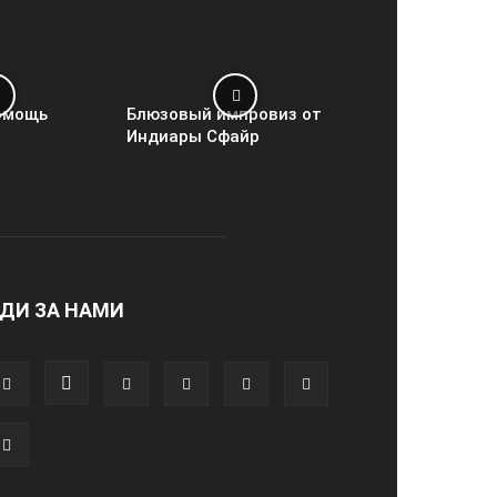
омощь
Блюзовый импровиз от
Индиары Сфайр
ДИ ЗА НАМИ