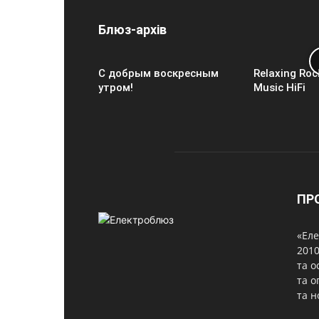
Блюз-архів
С добрым воскресным
Relaxing Roc
утром!
Music HiFi
ПР
«Еле
2010
та о
та о
та н