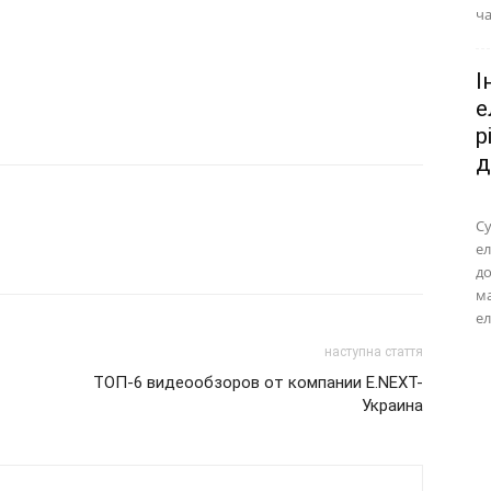
ча
І
е
р
д
Су
ел
до
м
ел
наступна стаття
ТОП-6 видеообзоров от компании E.NEXT-
Украина