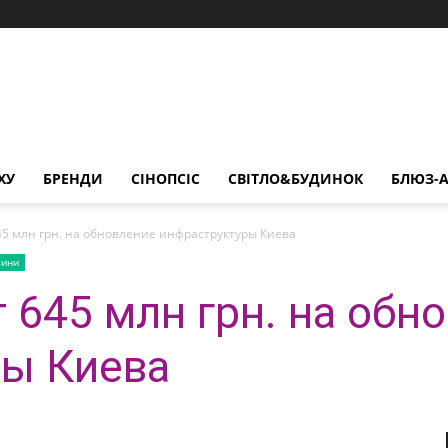
ХУ
БРЕНДИ
СІНОПСІС
СВІТЛО&БУДИНОК
БЛЮЗ-А
45 млн грн. на обновление инфраструктуры Киева
вини
 645 млн грн. на обн
ры Киева