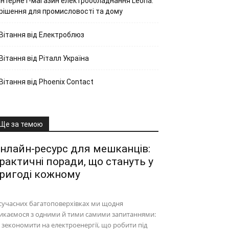
Інтернет-магазин електрообладнання Leona:
рішення для промисловості та дому
Вітання від Електроблюз
Вітання від Ріталл Україна
Вітання від Phoenix Contact
Ще за темою
нлайн-ресурс для мешканців:
рактичні поради, що стануть у
ригоді кожному
сучасних багатоповерхівках ми щодня
икаємося з одними й тими самими запитаннями:
 зекономити на електроенергії, що робити під