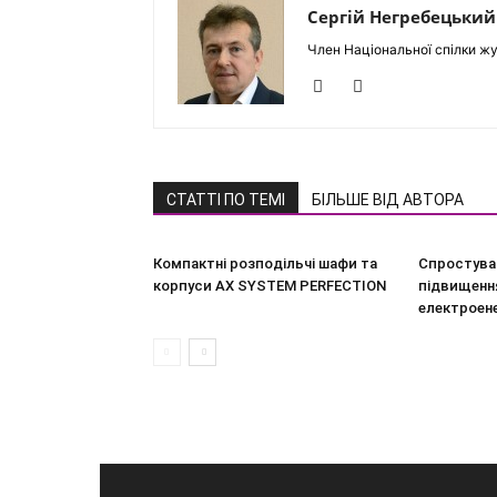
Сергій Негребецький
Член Національної спілки жу
СТАТТІ ПО ТЕМІ
БІЛЬШЕ ВІД АВТОРА
Компактні розподільчі шафи та
Спростува
корпуси AX SYSTEM PERFECTION
підвищення
електроен