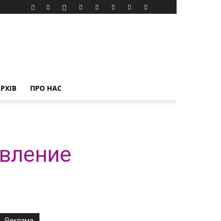
РХІВ
ПРО НАС
овление
Реклама