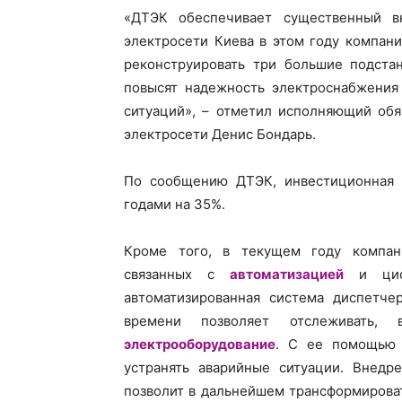
«ДТЭК обеспечивает существенный в
электросети Киева в этом году компан
реконструировать три большие подстан
повысят надежность электроснабжения
ситуаций», – отметил исполняющий обя
электросети Денис Бондарь.
По сообщению ДТЭК, инвестиционная 
годами на 35%.
Кроме того, в текущем году компан
связанных с
автоматизацией
и цифр
автоматизированная система диспетче
времени позволяет отслеживать, 
электрооборудование
. С ее помощью 
устранять аварийные ситуации. Внедр
позволит в дальнейшем трансформирова