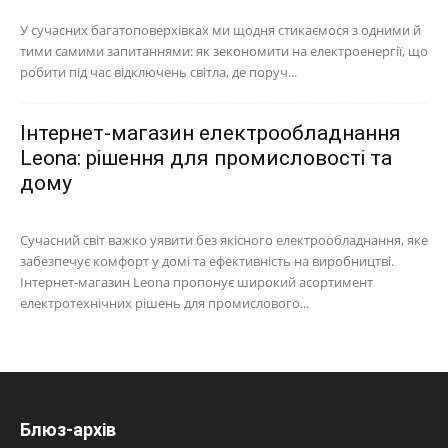
У сучасних багатоповерхівках ми щодня стикаємося з одними й
тими самими запитаннями: як зекономити на електроенергії, що
робити під час відключень світла, де поруч...
Інтернет-магазин електрообладнання
Leona: рішення для промисловості та
дому
Сучасний світ важко уявити без якісного електрообладнання, яке
забезпечує комфорт у домі та ефективність на виробництві.
Інтернет-магазин Leona пропонує широкий асортимент
електротехнічних рішень для промислового...
Блюз-архів