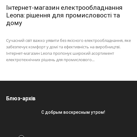
Інтернет-магазин електрообладнання
Leona: рішення для промисловості та
дому
Сучасний світ важко уявити без якісного електрообладнання, яке
забезпечує комфорт у домі та ефективність на виробництві.
Інтернет-магазин Leona пропонує широкий асортимент
електротехнічних рішень для промислового...
Блюз-архів
С добрым воскресным утром!