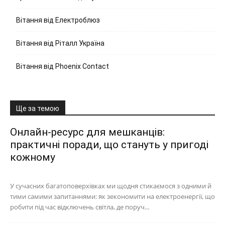
Вітання від Електроблюз
Вітання від Ріталл Україна
Вітання від Phoenix Contact
Ще за темою
Онлайн-ресурс для мешканців:
практичні поради, що стануть у пригоді
кожному
У сучасних багатоповерхівках ми щодня стикаємося з одними й
тими самими запитаннями: як зекономити на електроенергії, що
робити під час відключень світла, де поруч...