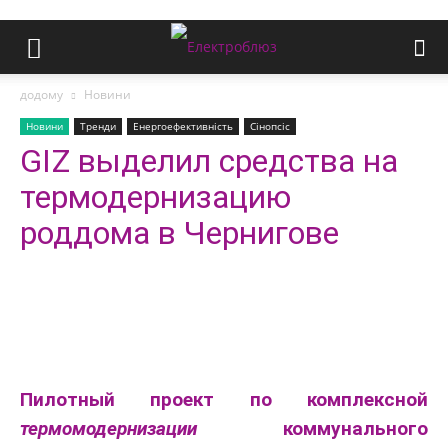
додому
Новини
Новини
Тренди
Енергоефективність
Сінопсіс
GIZ выделил средства на
термодернизацию
роддома в Чернигове
Пилотный проект по комплексной
термомодернизации
коммунального