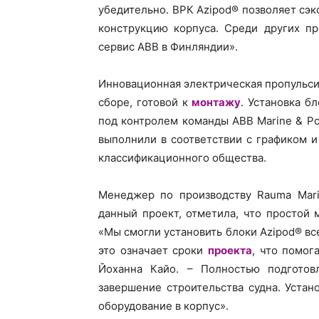
убедительно. ВРК Azipod® позволяет сэк
конструкцию корпуса. Среди других п
сервис ABB в Финляндии».
Инновационная электрическая пропульсив
сборе, готовой к
монтажу
. Установка б
под контролем команды ABB Marine & Por
выполнили в соответствии с графиком 
классификационного общества.
Менеджер по производству Rauma Marin
данный проект, отметила, что простой
«Мы смогли установить блоки Azipod® все
это означает сроки
проекта
, что помог
Йоханна Кайо. – Полностью подготов
завершение строительства судна. Устан
оборудование в корпус».