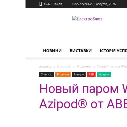
C
15.4
Воскресенье, 9 августа, 2026
Киев
Електроблюз
НОВИНИ
ВИСТАВКИ
ІСТОРІЯ УСПІ
додому
Сінопсіс
Рішення
Новый паром Was
Сінопсіс
Рішення
Бренди
ABB
Новини
Новый паром W
Azipod® от АВ