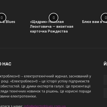
k & Blues
«Щедрик» Николая
Блюз вам в п
Леонтовича — визитная
карточка Рождества
О НАС
Й
ктроблюз»© – електротехнічний журнал, заснований у
 році. «Електроблюз»© – це історії успіху підприємств
собистостей. Це думки експертів галузі. Це презентації
гляди технічних новинок та рішень. Це корисні поради
овини електротехніки.
затися з нами:
info@electroblues.com.ua