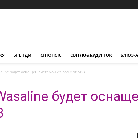
ХУ
БРЕНДИ
СІНОПСІС
СВІТЛО&БУДИНОК
БЛЮЗ-А
aline будет оснащен системой Azipod® от АВВ
asaline будет оснащ
В