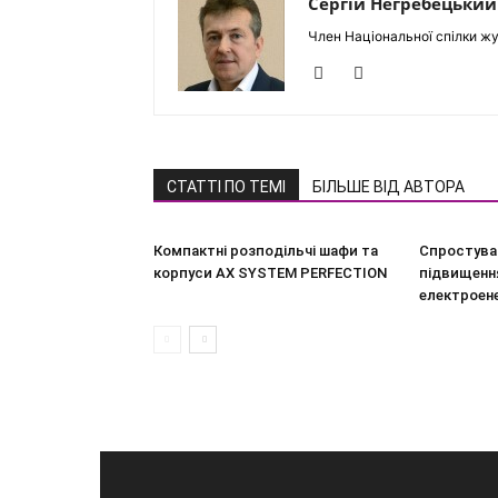
Сергій Негребецький
Член Національної спілки жу
СТАТТІ ПО ТЕМІ
БІЛЬШЕ ВІД АВТОРА
Компактні розподільчі шафи та
Спростува
корпуси AX SYSTEM PERFECTION
підвищення
електроен