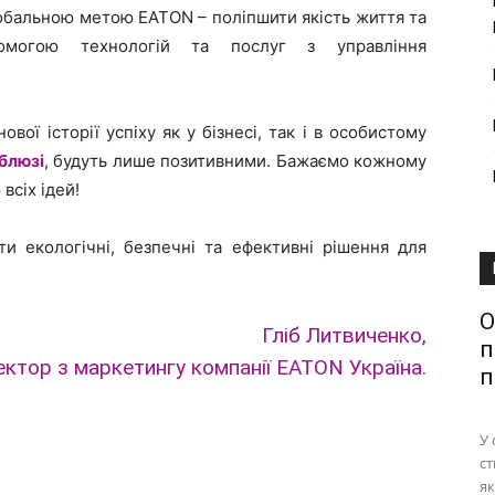
лобальною метою EATON – поліпшити якість життя та
омогою технологій та послуг з управління
вої історії успіху як у бізнесі, так і в особистому
блюзі
, будуть лише позитивними. Бажаємо кожному
всіх ідей!
ти екологічні, безпечні та ефективні рішення для
О
Гліб Литвиченко,
п
ктор з маркетингу компанії EATON Україна.
п
У 
ст
як