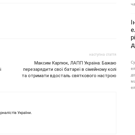
ча
І
е
р
д
наступна стаття
Су
Максим Карпюк, ЛАПП Україна: Бажаю
ел
і
перезарядити свої батареї в сімейному колі
до
та отримати вдосталь святкового настрою
м
ел
рналістів України.