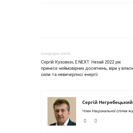
попередня стаття
Сергій Кузовкін, E.NEXT: Нехай 2022 рік
принесе неймовірних досягнень, віри у власн
сили та невичерпної енергії
Сергій Негребецький
Член Національної спілки жу