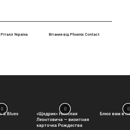
 Ріталл Україна
Вітання від Phoenix Contact
k & Blues
«Щедрик» Николая
Блюз вам в п
Леонтовича — визитная
карточка Рождества