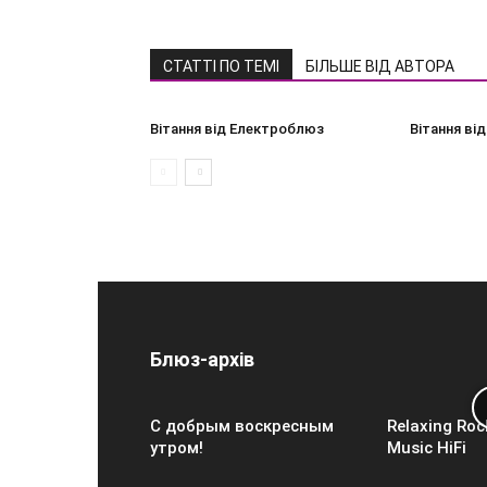
СТАТТІ ПО ТЕМІ
БІЛЬШЕ ВІД АВТОРА
Вітання від Електроблюз
Вітання від
Блюз-архів
С добрым воскресным
Relaxing Roc
утром!
Music HiFi