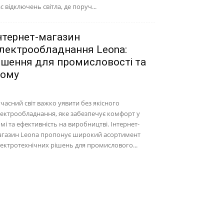
с відключень світла, де поруч...
нтернет-магазин
лектрообладнання Leona:
ішення для промисловості та
ому
часний світ важко уявити без якісного
ектрообладнання, яке забезпечує комфорт у
мі та ефективність на виробництві. Інтернет-
агазин Leona пропонує широкий асортимент
ектротехнічних рішень для промислового...