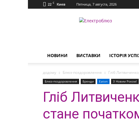
C
22
Пятница, 7 августа, 2026
Киев
Електроблюз
НОВИНИ
ВИСТАВКИ
ІСТОРІЯ УСПІ
додому
Блюз-поздоровлення
Гліб Литвиченко,
Блюз-поздоровлення
Бренди
Eaton
З Новим Роком!
Гліб Литвиченк
стане початком 