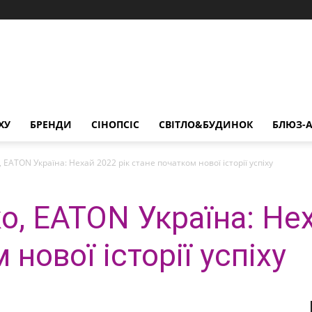
ХУ
БРЕНДИ
СІНОПСІС
СВІТЛО&БУДИНОК
БЛЮЗ-А
 EATON Україна: Нехай 2022 рік стане початком нової історії успіху
о, EATON Україна: Нех
нової історії успіху