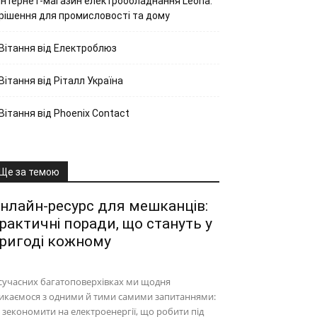
Інтернет-магазин електрообладнання Leona:
рішення для промисловості та дому
Вітання від Електроблюз
Вітання від Ріталл Україна
Вітання від Phoenix Contact
Ще за темою
нлайн-ресурс для мешканців:
рактичні поради, що стануть у
ригоді кожному
сучасних багатоповерхівках ми щодня
икаємося з одними й тими самими запитаннями:
 зекономити на електроенергії, що робити під