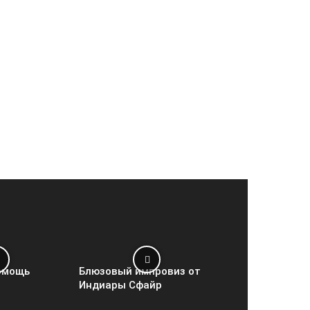
омощь
Блюзовый импровиз от
Индиары Сфайр