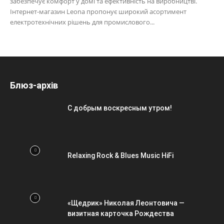
забезпечує комфорт у домі та ефективність на виробництві.
Інтернет-магазин Leona пропонує широкий асортимент
електротехнічних рішень для промислового...
Блюз-архів
С добрым воскресным утром!
Relaxing Rock & Blues Music HiFi
«Щедрик» Николая Леонтовича —
визитная карточка Рождества