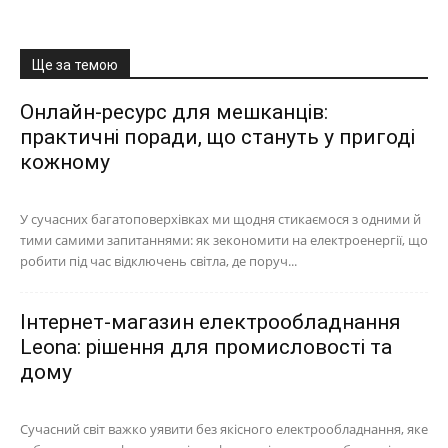
Ще за темою
Онлайн-ресурс для мешканців:
практичні поради, що стануть у пригоді
кожному
У сучасних багатоповерхівках ми щодня стикаємося з одними й
тими самими запитаннями: як зекономити на електроенергії, що
робити під час відключень світла, де поруч...
Інтернет-магазин електрообладнання
Leona: рішення для промисловості та
дому
Сучасний світ важко уявити без якісного електрообладнання, яке