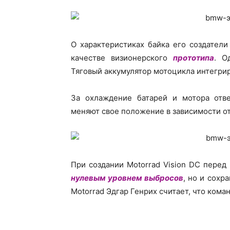
О характеристиках байка его создатели
качестве визионерского
прототипа
. О
Тяговый аккумулятор мотоцикла интегрир
За охлаждение батарей и мотора отв
меняют свое положение в зависимости от 
При создании Motorrad Vision DC перед
нулевым уровнем выбросов
, но и сох
Motorrad Эдгар Генрих считает, что кома