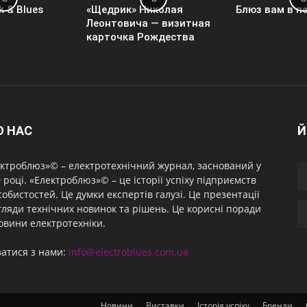
k & Blues
«Щедрик» Николая
Блюз вам в п
Леонтовича — визитная
карточка Рождества
О НАС
Й
ктроблюз»© – електротехнічний журнал, заснований у
 році. «Електроблюз»© – це історії успіху підприємств
собистостей. Це думки експертів галузі. Це презентації
гляди технічних новинок та рішень. Це корисні поради
овини електротехніки.
затися з нами:
info@electroblues.com.ua
Новини
Виставки
Історія успіху
Бренди