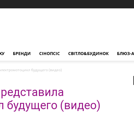
ХУ
БРЕНДИ
СІНОПСІС
СВІТЛО&БУДИНОК
БЛЮЗ-А
лектромотоцикл будущего (видео)
редставила
 будущего (видео)