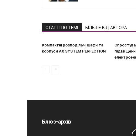
СТАТТІ ПО ТЕМІ
БІЛЬШЕ ВІД АВТОРА
Компактні розподільчі шафи та
Спростува
корпуси AX SYSTEM PERFECTION
підвищення
електроен
Блюз-архів