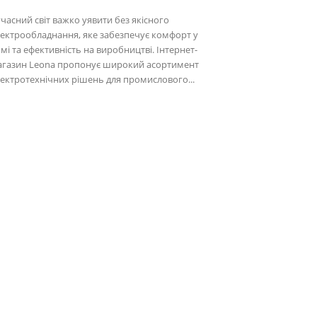
часний світ важко уявити без якісного
ектрообладнання, яке забезпечує комфорт у
мі та ефективність на виробництві. Інтернет-
агазин Leona пропонує широкий асортимент
ектротехнічних рішень для промислового...