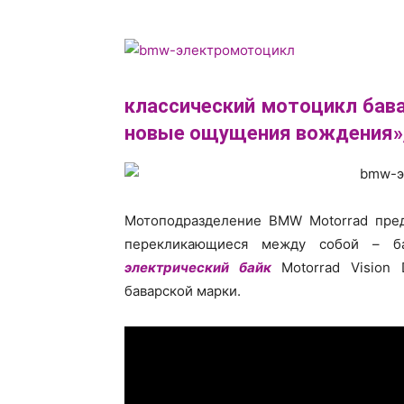
классический мотоцикл бава
новые ощущения вождения», 
Мотоподразделение BMW Motorrad пред
перекликающиеся между собой – ба
электрический байк
Motorrad Vision 
баварской марки.