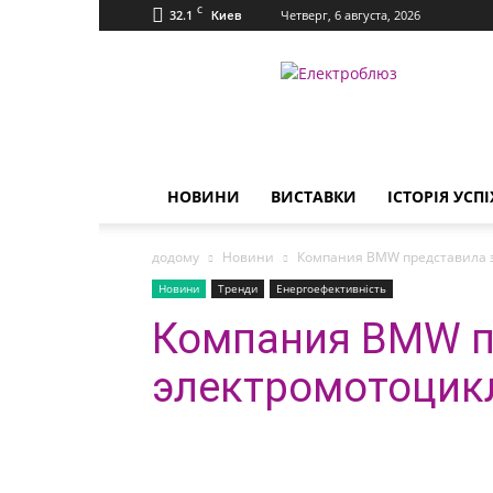
C
32.1
Четверг, 6 августа, 2026
Киев
Електроблюз
НОВИНИ
ВИСТАВКИ
ІСТОРІЯ УСПІ
додому
Новини
Компания BMW представила э
Новини
Тренди
Енергоефективність
Компания BMW п
электромотоцикл