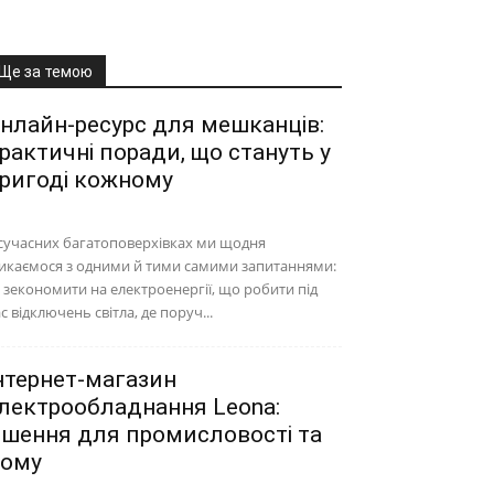
Ще за темою
нлайн-ресурс для мешканців:
рактичні поради, що стануть у
ригоді кожному
сучасних багатоповерхівках ми щодня
икаємося з одними й тими самими запитаннями:
 зекономити на електроенергії, що робити під
с відключень світла, де поруч...
нтернет-магазин
лектрообладнання Leona:
ішення для промисловості та
ому