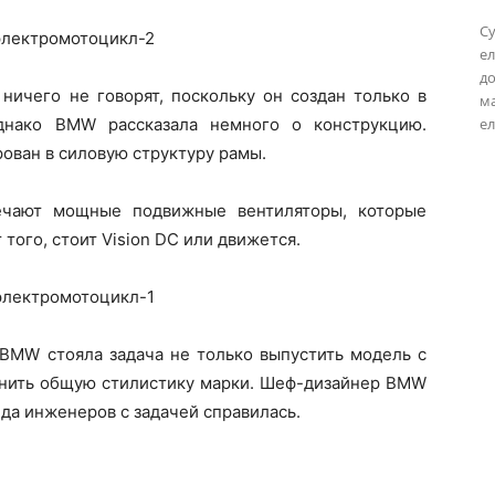
Су
ел
до
 ничего не говорят, поскольку он создан только в
м
днако BMW рассказала немного о конструкцию.
ел
ован в силовую структуру рамы.
ечают мощные подвижные вентиляторы, которые
того, стоит Vision DC или движется.
 BMW стояла задача не только выпустить модель с
ранить общую стилистику марки. Шеф-дизайнер BMW
нда инженеров с задачей справилась.