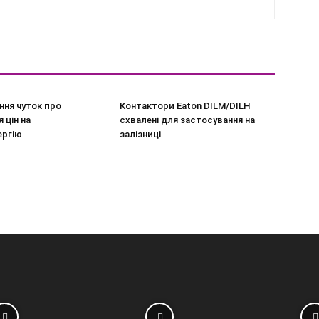
ння чуток про
Контактори Eaton DILM/DILH
 цін на
схвалені для застосування на
ергію
залізниці