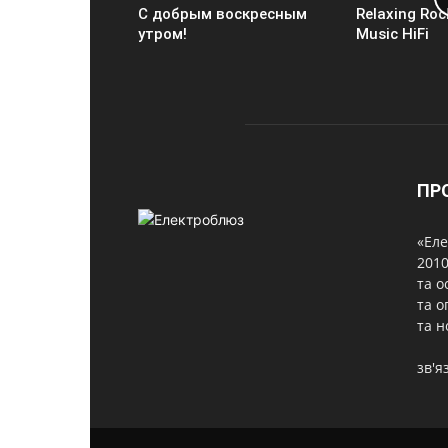
С добрым воскресным
Relaxing Roc
утром!
Music HiFi
ПР
«Еле
2010
та о
та о
та н
зв'я