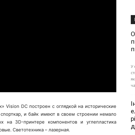
О
п
п
У 
ст
як
ча
І
к» Vision DC построен с оглядкой на исторические
е
спорткар, и байк имеют в своем строении немало
р
ых на 3D-принтере компонентов и углепластика
д
вые. Светотехника – лазерная.