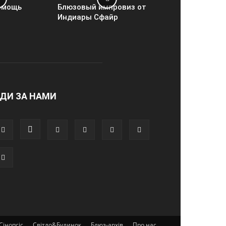
омощь
Блюзовый импровиз от
Индиары Сфайр
ДИ ЗА НАМИ
Сінопсіс
Світло&Будинок
Блюз-архів
Про нас