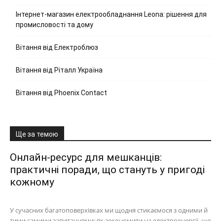
Інтернет-магазин електрообладнання Leona: рішення для
промисловості та дому
Вітання від Електроблюз
Вітання від Ріталл Україна
Вітання від Phoenix Contact
Ще за темою
Онлайн-ресурс для мешканців:
практичні поради, що стануть у пригоді
кожному
У сучасних багатоповерхівках ми щодня стикаємося з одними й
тими самими запитаннями: як зекономити на електроенергії, що