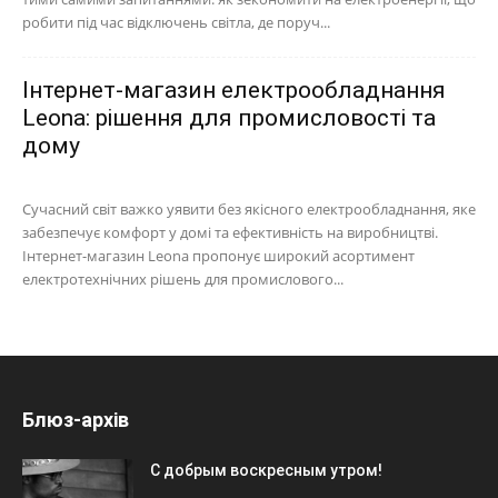
робити під час відключень світла, де поруч...
Інтернет-магазин електрообладнання
Leona: рішення для промисловості та
дому
Сучасний світ важко уявити без якісного електрообладнання, яке
забезпечує комфорт у домі та ефективність на виробництві.
Інтернет-магазин Leona пропонує широкий асортимент
електротехнічних рішень для промислового...
Блюз-архів
С добрым воскресным утром!