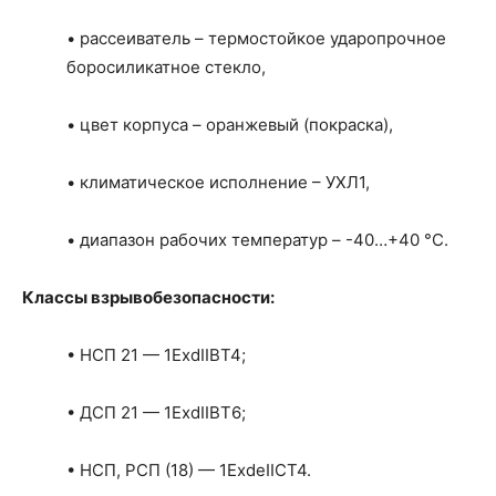
• рассеиватель – термостойкое ударопрочное
боросиликатное стекло,
• цвет корпуса – оранжевый (покраска),
• климатическое исполнение – УХЛ1,
• диапазон рабочих температур – -40…+40 °С.
Классы взрывобезопасности:
• НСП 21 — 1ЕхdIIBT4;
• ДСП 21 — 1ЕхdIIBT6;
• НСП, РСП (18) — 1ЕхdеIIСT4.