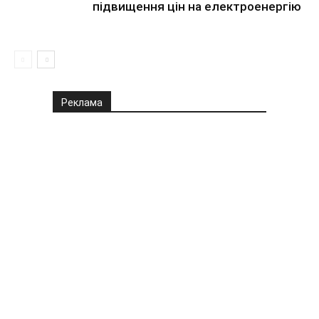
підвищення цін на електроенергію
Реклама