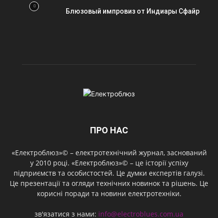
Блюзовый импровиз от Индиары Сфайр
ПРО НАС
«Електроблюз»© – електротехнічний журнал, заснований
у 2010 році. «Електроблюз»© – це історії успіху
підприємств та особистостей. Це думки експертів галузі.
Це презентації та огляди технічних новинок та рішень. Це
корисні поради та новини електротехніки.
зв'язатися з нами:
info@electroblues.com.ua