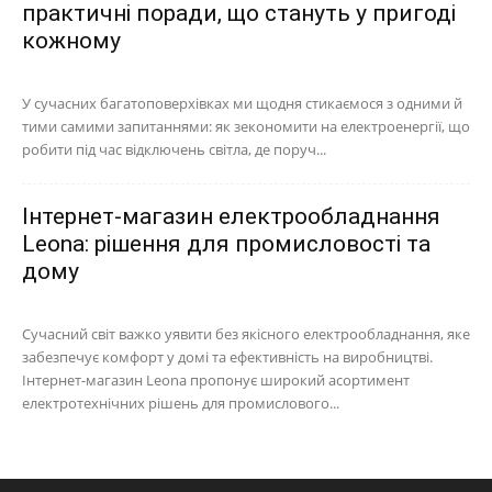
практичні поради, що стануть у пригоді
кожному
У сучасних багатоповерхівках ми щодня стикаємося з одними й
тими самими запитаннями: як зекономити на електроенергії, що
робити під час відключень світла, де поруч...
Інтернет-магазин електрообладнання
Leona: рішення для промисловості та
дому
Сучасний світ важко уявити без якісного електрообладнання, яке
забезпечує комфорт у домі та ефективність на виробництві.
Інтернет-магазин Leona пропонує широкий асортимент
електротехнічних рішень для промислового...