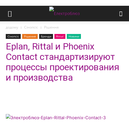
додому
Сінопсіс
Рішення
Сінопсіс
Рішення
Бренди
Rittal
Новини
Eplan, Rittal и Phoenix
Contact стандартизируют
процессы проектирования
и производства