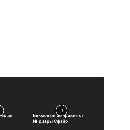
омощь
Блюзовый импровиз от
Индиары Сфайр