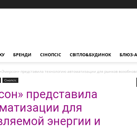
ХУ
БРЕНДИ
СІНОПСІС
СВІТЛО&БУДИНОК
БЛЮЗ-А
«Эмерсон» представила технологию автоматизации для рынков возобнов
Сінопсіс
сон» представила
оматизации для
ляемой энергии и