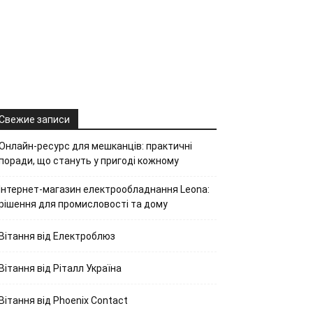
Свежие записи
Онлайн-ресурс для мешканців: практичні
поради, що стануть у пригоді кожному
Інтернет-магазин електрообладнання Leona:
рішення для промисловості та дому
Вітання від Електроблюз
Вітання від Ріталл Україна
Вітання від Phoenix Contact