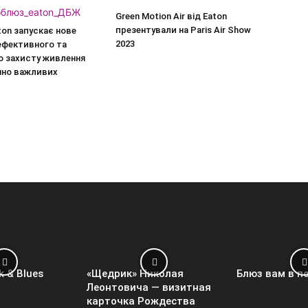
Green Motion Air від Eaton
презентували на Paris Air Show
aton запускає нове
2023
ефективного та
о захисту живлення
чно важливих
k & Blues
«Щедрик» Николая
Блюз вам в п
Леонтовича — визитная
карточка Рождества