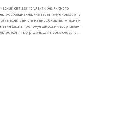
часний світ важко уявити без якісного
ектрообладнання, яке забезпечує комфорт у
мі та ефективність на виробництві. Інтернет-
агазин Leona пропонує широкий асортимент
ектротехнічних рішень для промислового...