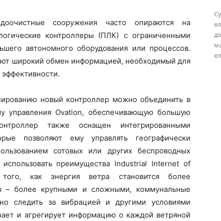
Су
доочистные сооружения часто опираются на
ел
до
логические контроллеры (ПЛК) с ограниченными
м
ьшего автономного оборудования или процессов.
ел
вают широкий обмен информацией, необходимый для
 эффективности.
нированию новый контроллер можно объединить в
у управления Ovation, обеспечивающую большую
онтроллер также оснащен интегрированными
орые позволяют ему управлять географически
ользованием сотовых или других беспроводных
спользовать преимущества Industrial Internet of
 того, как энергия ветра становится более
ны – более крупными и сложными, коммунальные
но следить за вибрацией и другими условиями
рает и агрегирует информацию о каждой ветряной