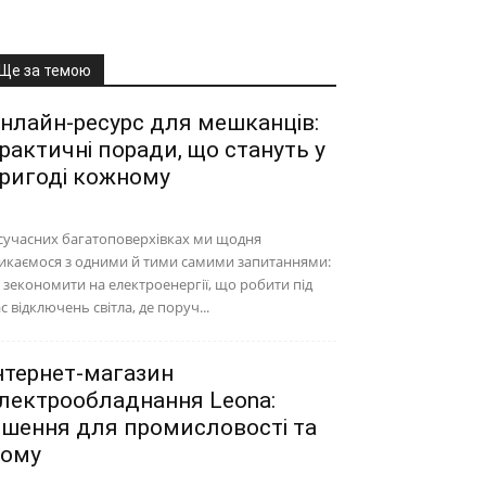
Ще за темою
нлайн-ресурс для мешканців:
рактичні поради, що стануть у
ригоді кожному
сучасних багатоповерхівках ми щодня
икаємося з одними й тими самими запитаннями:
 зекономити на електроенергії, що робити під
с відключень світла, де поруч...
нтернет-магазин
лектрообладнання Leona:
ішення для промисловості та
ому