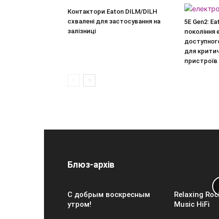
Контактори Eaton DILM/DILH
схвалені для застосування на
5E Gen2: E
залізниці
покоління 
доступног
для крити
пристроїв
Блюз-архів
С добрым воскресным
Relaxing Roc
утром!
Music HiFi