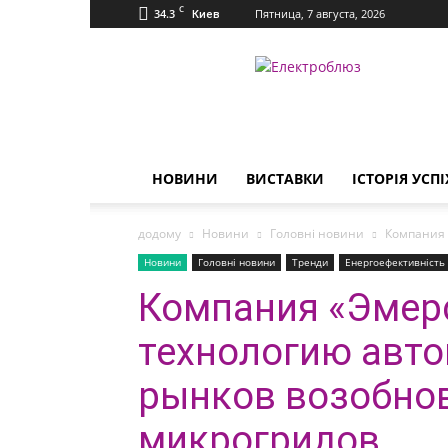
C
34.3
Пятница, 7 августа, 2026
Киев
Електроблюз
НОВИНИ
ВИСТАВКИ
ІСТОРІЯ УСПІ
додому
Новини
Головні новини
Компания 
Новини
Головні новини
Тренди
Енергоефективність
Компания «Эмер
технологию авт
рынков возобнов
микрогридов