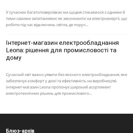
У сучасних багатоповерхівках ми щодня стикаємося з одними й
тими самими запитаннями: як зекономити на електроенергії, що
робити під час відключень світла, де поруч...
Інтернет-магазин електрообладнання
Leona: рішення для промисловості та
дому
Сучасний світ важко уявити без якісного електрообладнання, яке
забезпечує комфорт у домі та ефективність на виробництві.
Інтернет-магазин Leona пропонує широкий асортимент
електротехнічних рішень для промислового...
Блюз-архів