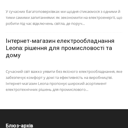
У сучасних багатоповерхівках ми щодня стикаємося з одними й
тими самими запитаннями: як зекономити на електроенергії, що
робити під час відключень світла, де поруч...
Інтернет-магазин електрообладнання
Leona: рішення для промисловості та
дому
Сучасний світ важко уявити без якісного електрообладнання, яке
забезпечує комфорт у домі та ефективність на виробництві.
Інтернет-магазин Leona пропонує широкий асортимент
електротехнічних рішень для промислового...
Блюз-архів