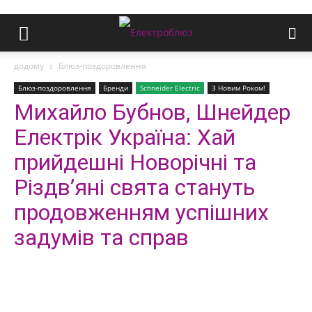
додому
Блюз-поздоровлення
Блюз-поздоровлення
Бренди
Schneider Electric
З Новим Роком!
Михайло Бубнов, Шнейдер
Електрік Україна: Хай
прийдешні Новорічні та
Різдв’яні свята стануть
продовженням успішних
задумів та справ