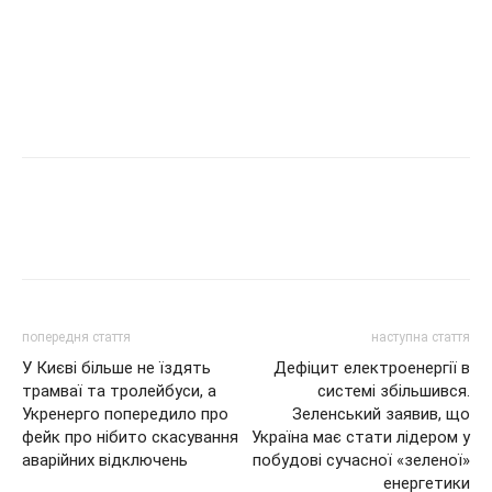
попередня стаття
наступна стаття
У Києві більше не їздять
Дефіцит електроенергії в
трамваї та тролейбуси, а
системі збільшився.
Укренерго попередило про
Зеленський заявив, що
фейк про нібито скасування
Україна має стати лідером у
аварійних відключень
побудові сучасної «зеленої»
енергетики