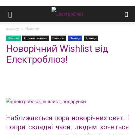
додому
Новини
Новини
Головні новини
Сінопсіс
Огляди
Тренди
Новорічний Wishlist від
Електроблюз!
Наближається пора новорічних свят. І
попри складні часи, людям хочеться