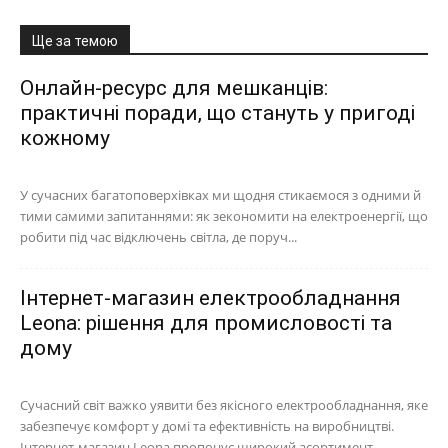
Ще за темою
Онлайн-ресурс для мешканців:
практичні поради, що стануть у пригоді
кожному
У сучасних багатоповерхівках ми щодня стикаємося з одними й
тими самими запитаннями: як зекономити на електроенергії, що
робити під час відключень світла, де поруч...
Інтернет-магазин електрообладнання
Leona: рішення для промисловості та
дому
Сучасний світ важко уявити без якісного електрообладнання, яке
забезпечує комфорт у домі та ефективність на виробництві.
Інтернет-магазин Leona пропонує широкий асортимент