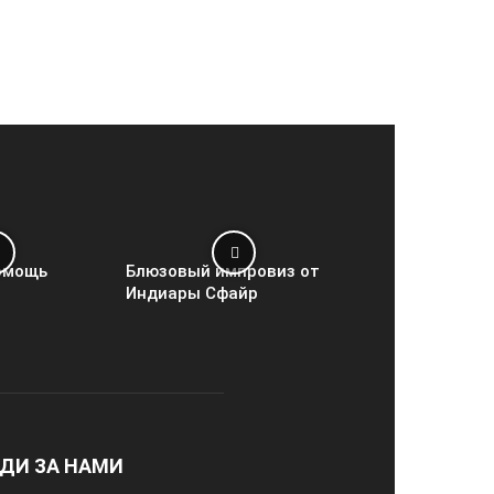
омощь
Блюзовый импровиз от
Индиары Сфайр
ДИ ЗА НАМИ