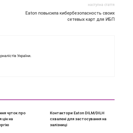
наступна стаття
Eaton повысила кибербезопасность своих
сетевых карт для ИБП
рналістів України.
ння чуток про
Контактори Eaton DILM/DILH
 цін на
схвалені для застосування на
ергію
залізниці