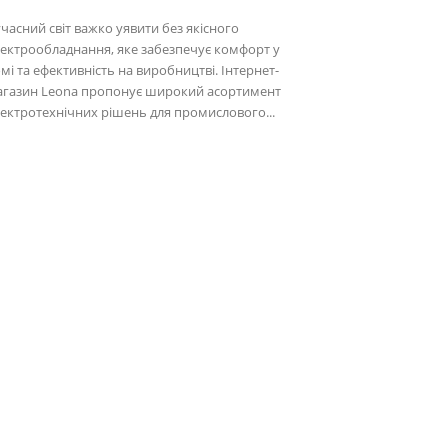
часний світ важко уявити без якісного
ектрообладнання, яке забезпечує комфорт у
мі та ефективність на виробництві. Інтернет-
агазин Leona пропонує широкий асортимент
ектротехнічних рішень для промислового...