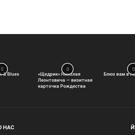
k & Blues
«Щедрик» Николая
Блюз вам в п
Леонтовича — визитная
карточка Рождества
О НАС
Й