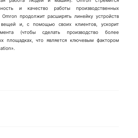
чная работа людей и машин). Omron стремится
льность и качество работы производственных
я Omron продолжит расширять линейку устройств
 вещей и, с помощью своих клиентов, ускорит
емента (чтобы сделать производство более
ых площадках, что является ключевым фактором
ation».