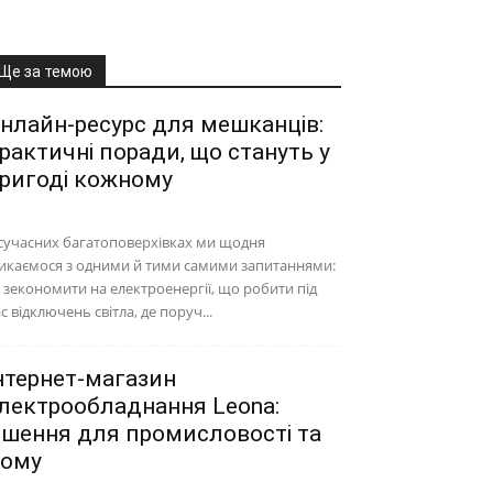
Ще за темою
нлайн-ресурс для мешканців:
рактичні поради, що стануть у
ригоді кожному
сучасних багатоповерхівках ми щодня
икаємося з одними й тими самими запитаннями:
 зекономити на електроенергії, що робити під
с відключень світла, де поруч...
нтернет-магазин
лектрообладнання Leona:
ішення для промисловості та
ому