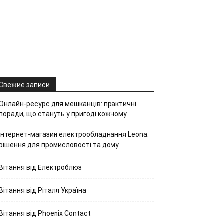
Свежие записи
Онлайн-ресурс для мешканців: практичні
поради, що стануть у пригоді кожному
Інтернет-магазин електрообладнання Leona:
рішення для промисловості та дому
Вітання від Електроблюз
Вітання від Ріталл Україна
Вітання від Phoenix Contact