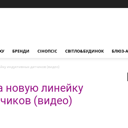
ХУ
БРЕНДИ
СІНОПСІС
СВІТЛО&БУДИНОК
БЛЮЗ-А
йку индуктивных датчиков (видео)
а новую линейку
чиков (видео)