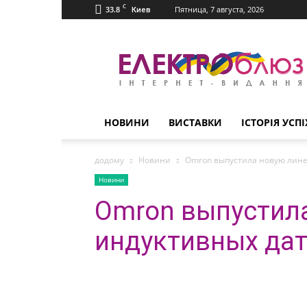
C
33.8
Пятница, 7 августа, 2026
Киев
Електроблюз
НОВИНИ
ВИСТАВКИ
ІСТОРІЯ УСПІ
додому
Новини
Omron выпустила новую лине
Новини
Omron выпустил
индуктивных дат