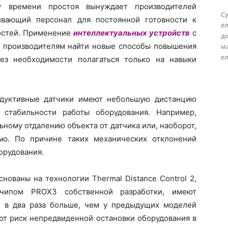
у времени простоя вынуждает производителей
Су
ивающий персонал для постоянной готовности к
ел
остей. Применение
интеллектуальных устройств
с
до
 производителям найти новые способы повышения
м
ел
ез необходимости полагаться только на навыки
дуктивные датчики имеют небольшую дистанцию
 стабильности работы оборудования. Например,
ному отдалению объекта от датчика или, наоборот,
ью. По причине таких механических отклонений
орудования.
нованы на технологии Thermal Distance Control 2,
чипом PROX3 собственной разработки, имеют
, в два раза больше, чем у предыдущих моделей
ают риск непредвиденной остановки оборудования в