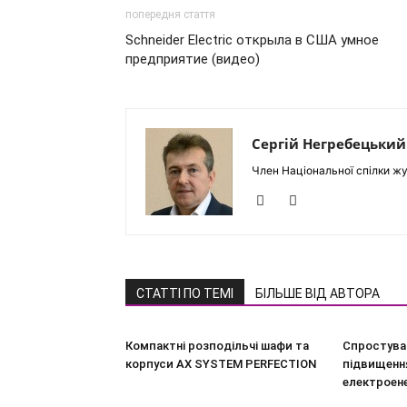
попередня стаття
Schneider Electric открыла в США умное
предприятие (видео)
Сергій Негребецький
Член Національної спілки жу
СТАТТІ ПО ТЕМІ
БІЛЬШЕ ВІД АВТОРА
Компактні розподільчі шафи та
Спростува
корпуси AX SYSTEM PERFECTION
підвищення
електроен