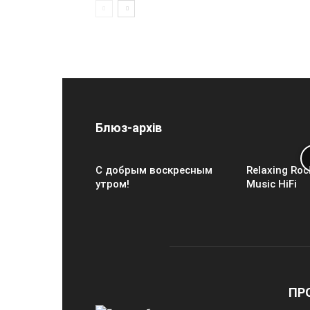
Блюз-архів
С добрым воскресным
Relaxing Roc
утром!
Music HiFi
ПР