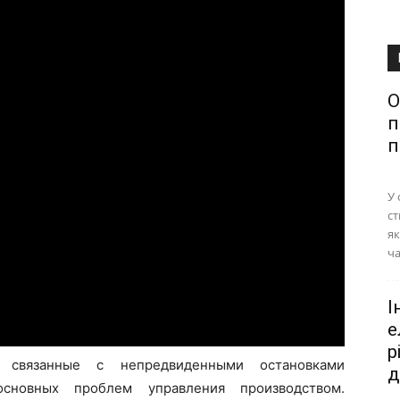
О
п
п
У 
ст
як
ча
І
е
р
, связанные с непредвиденными остановками
д
основных проблем управления производством.