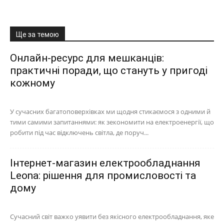
Ще за темою
Онлайн-ресурс для мешканців:
практичні поради, що стануть у пригоді
кожному
У сучасних багатоповерхівках ми щодня стикаємося з одними й
тими самими запитаннями: як зекономити на електроенергії, що
робити під час відключень світла, де поруч...
Інтернет-магазин електрообладнання
Leona: рішення для промисловості та
дому
Сучасний світ важко уявити без якісного електрообладнання, яке