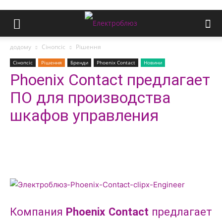
додому
Сінопсіс
Рішення
Сінопсіс
Рішення
Бренди
Phoenix Contact
Новини
Phoenix Contact предлагает
ПО для производства
шкафов управления
Компания
Phoenix Contact
предлагает