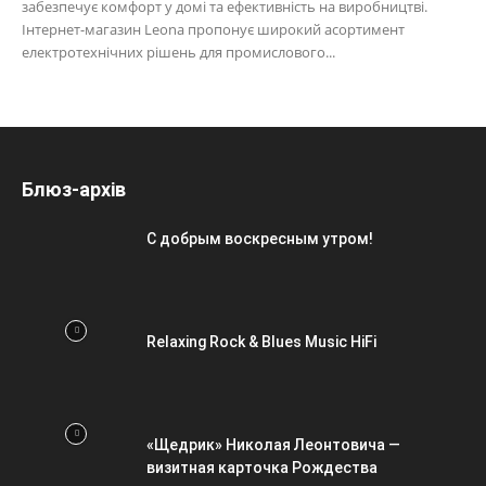
забезпечує комфорт у домі та ефективність на виробництві.
Інтернет-магазин Leona пропонує широкий асортимент
електротехнічних рішень для промислового...
Блюз-архів
С добрым воскресным утром!
Relaxing Rock & Blues Music HiFi
«Щедрик» Николая Леонтовича —
визитная карточка Рождества