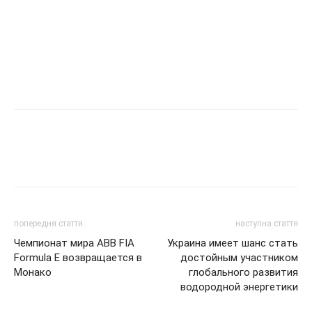
попередня стаття
наступна стаття
Чемпионат мира ABB FIA
Украина имеет шанс стать
Formula E возвращается в
достойным участником
Монако
глобального развития
водородной энергетики