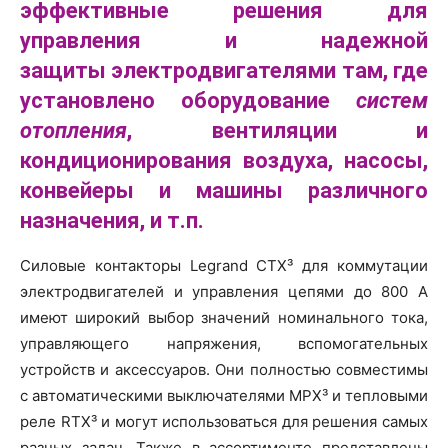
эффективные решения для
управления
и надежной
защиты
электродвигателями там, где
установлено оборудование
систем
отопления
, вентиляции и
кондиционирования воздуха, насосы,
конвейеры и машины различного
назначения, и т.п.
Силовые контакторы Legrand CTX³ для коммутации
электродвигателей и управления цепями до 800 А
имеют широкий выбор значений номинального тока,
управляющего напряжения, вспомогательных
устройств и аксессуаров. Они полностью совместимы
с автоматическими выключателями MPX³ и тепловыми
реле RTX³ и могут использоваться для решения самых
разных задач. Также в ассортименте представлены