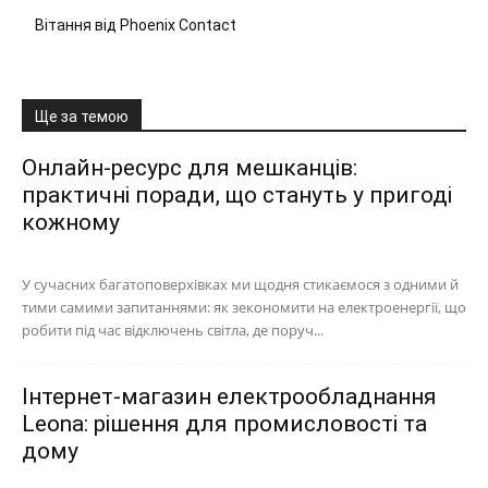
Вітання від Phoenix Contact
Ще за темою
Онлайн-ресурс для мешканців:
практичні поради, що стануть у пригоді
кожному
У сучасних багатоповерхівках ми щодня стикаємося з одними й
тими самими запитаннями: як зекономити на електроенергії, що
робити під час відключень світла, де поруч...
Інтернет-магазин електрообладнання
Leona: рішення для промисловості та
дому