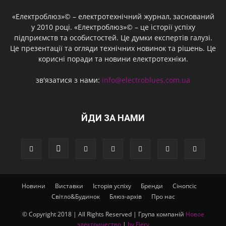
«Електроблюз»© – електротехнічний журнал, заснований
у 2010 році. «Електроблюз»© – це історії успіху
підприємств та особистостей. Це думки експертів галузі.
Це презентації та огляди технічних новинок та рішень. Це
корисні поради та новини електротехніки.
зв'язатися з нами:
info@electroblues.com.ua
ЙДИ ЗА НАМИ
Новини
Виставки
Історія успіху
Бренди
Сінопсіс
Світло&Будинок
Блюз-архів
Про нас
© Copyright 2018 | All Rights Reserved | Група компаній
Новое
электричество
|
by Fiery