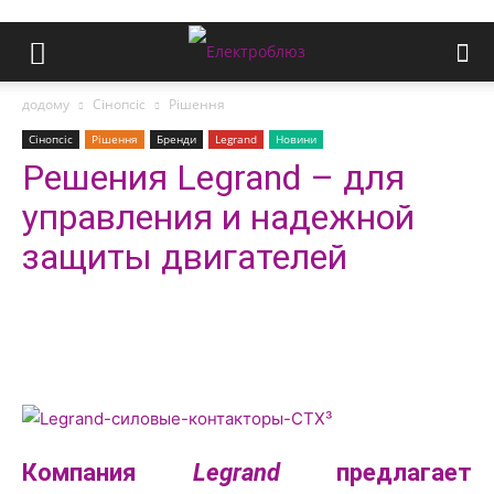
додому
Сінопсіс
Рішення
Сінопсіс
Рішення
Бренди
Legrand
Новини
Решения Legrand – для
управления и надежной
защиты двигателей
Компания
Legrand
предлагает