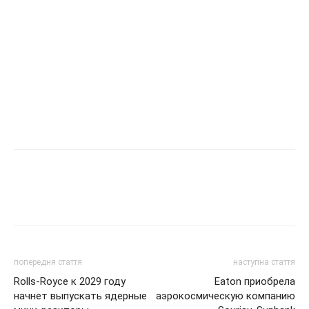
попередня стаття
наступна стаття
Rolls-Royce к 2029 году
Eaton приобрела
начнет выпускать ядерные
аэрокосмическую компанию