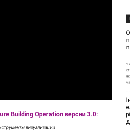
О
п
п
У 
ст
як
ча
І
е
e Building Operation версии 3.0:
р
д
нструменты визуализации