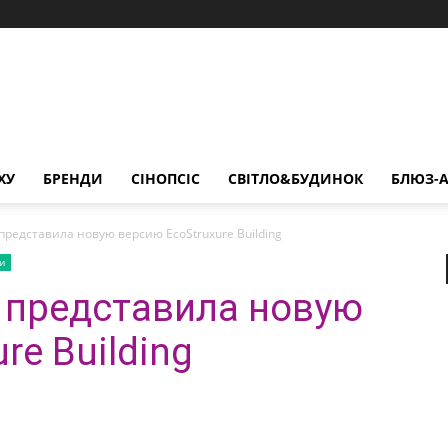
ХУ
БРЕНДИ
СІНОПСІС
СВІТЛО&БУДИНОК
БЛЮЗ-А
c представила новую версию EcoStruxure Building
и
ic представила новую
re Building