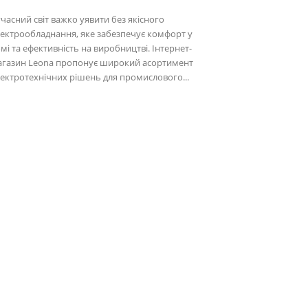
часний світ важко уявити без якісного
ектрообладнання, яке забезпечує комфорт у
мі та ефективність на виробництві. Інтернет-
агазин Leona пропонує широкий асортимент
ектротехнічних рішень для промислового...