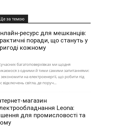
Ще за темою
нлайн-ресурс для мешканців:
рактичні поради, що стануть у
ригоді кожному
сучасних багатоповерхівках ми щодня
икаємося з одними й тими самими запитаннями:
 зекономити на електроенергії, що робити під
с відключень світла, де поруч...
нтернет-магазин
лектрообладнання Leona:
ішення для промисловості та
ому