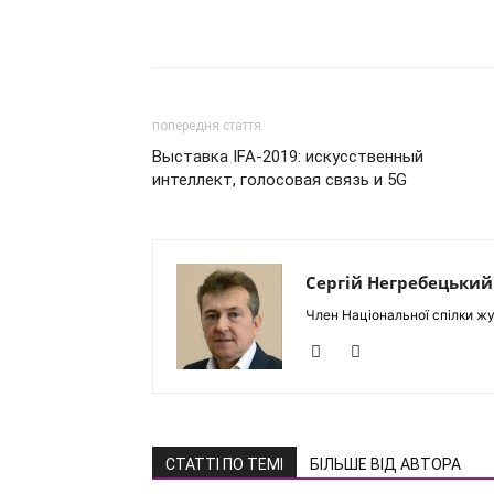
попередня стаття
Выставка IFA-2019: искусственный
интеллект, голосовая связь и 5G
Сергій Негребецький
Член Національної спілки жу
СТАТТІ ПО ТЕМІ
БІЛЬШЕ ВІД АВТОРА