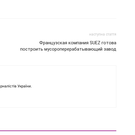
наступна стаття
Французская компания SUEZ готова
построить мусороперерабатывающий завод
рналістів України.