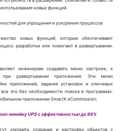
я потребность в расширении. Обновляйте только те
 использования новых функций.
жностей для упрощения и ускорения процессов
ожество новых функций, которые обеспечивают
роцесс разработки или помогают в развертывании.
воляет инженерам создавать меню настроек, к
 при развертывании приложения. Эти меню
йки приложений, задания установок и ключевых
 все это без необходимости поиска в программах.
мобильном приложении SmartX eCommission;
ширил линейку UPS c эффективностью до 99%
огут ускорить создание и настройку объектов с