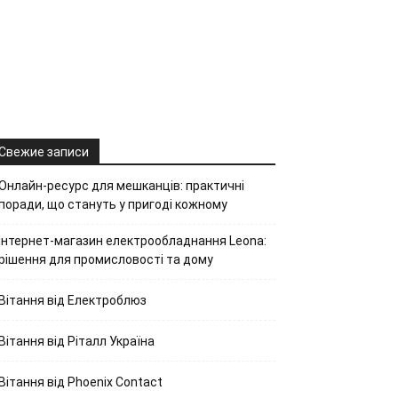
Свежие записи
Онлайн-ресурс для мешканців: практичні
поради, що стануть у пригоді кожному
Інтернет-магазин електрообладнання Leona:
рішення для промисловості та дому
Вітання від Електроблюз
Вітання від Ріталл Україна
Вітання від Phoenix Contact