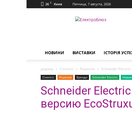
C
26
Пятница, 7 августа, 2026
Киев
Електроблюз
НОВИНИ
ВИСТАВКИ
ІСТОРІЯ УСПІ
додому
Сінопсіс
Рішення
Schneider Electri
Сінопсіс
Рішення
Бренди
Schneider Electric
Новин
Schneider Electr
версию EcoStruxu