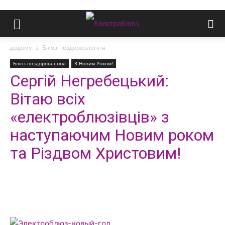
додому
Блюз-поздоровлення
Блюз-поздоровлення
З Новим Роком!
Сергій Негребецький:
Вітаю всіх
«електроблюзівців» з
наступаючим Новим роком
та Різдвом Христовим!