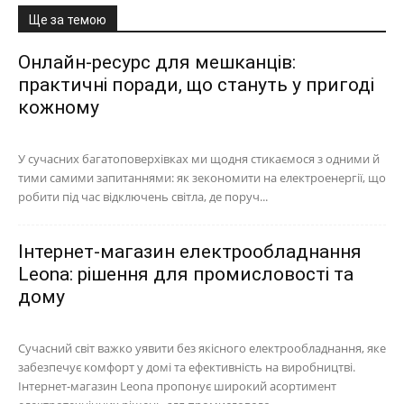
Ще за темою
Онлайн-ресурс для мешканців:
практичні поради, що стануть у пригоді
кожному
У сучасних багатоповерхівках ми щодня стикаємося з одними й
тими самими запитаннями: як зекономити на електроенергії, що
робити під час відключень світла, де поруч...
Інтернет-магазин електрообладнання
Leona: рішення для промисловості та
дому
Сучасний світ важко уявити без якісного електрообладнання, яке
забезпечує комфорт у домі та ефективність на виробництві.
Інтернет-магазин Leona пропонує широкий асортимент