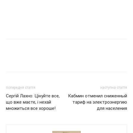
попередня стаття
наступна стаття
Сергій Лахно: Цінуйте все,
Кабмин отменил сниженный
що вже маєте, і нехай
тариф на электроэнергию
множиться все хороше!
для населения