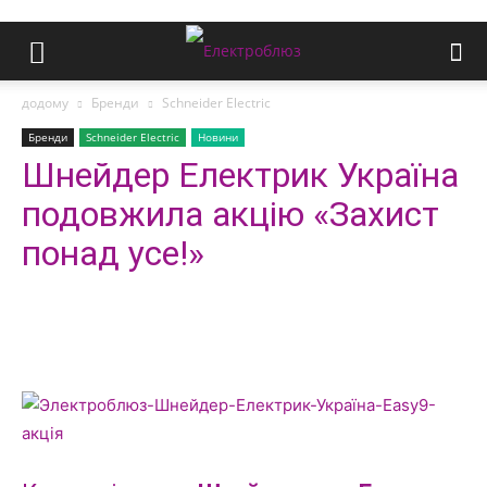
додому
Бренди
Schneider Electric
Бренди
Schneider Electric
Новини
Шнейдер Електрик Україна
подовжила акцію «Захист
понад усе!»