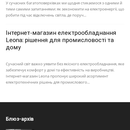
У сучасних багатоповерхівках ми щодня стикаємося з одними й
тими самими запитаннями: як зекономити на електроенергії, що
робити під час відключень світла, де поруч...
Інтернет-магазин електрообладнання
Leona: рішення для промисловості та
дому
Сучасний світ важко уявити без якісного електрообладнання, яке
забезпечує комфорт у домі та ефективність на виробництві.
Інтернет-магазин Leona пропонує широкий асортимент
електротехнічних рішень для промислового...
Блюз-архів