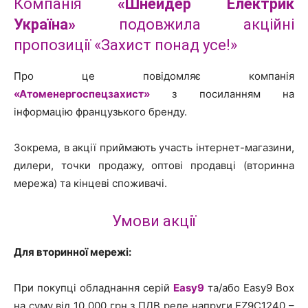
Компанія
«Шнейдер Електрик
Україна»
подовжила акційні
пропозиції «Захист понад усе!»
Про це повідомляє компанія
«Атоменергоспецзахист»
з посиланням на
інформацію французького бренду.
Зокрема, в акції приймають участь інтернет-магазини,
дилери, точки продажу, оптові продавці (вторинна
мережа) та кінцеві споживачі.
Умови акції
Для вторинної мережі:
При покупці обладнання серій
Easy9
та/або Easy9 Box
на суму від 10 000 грн з ПДВ реле напруги EZ9C1240 –