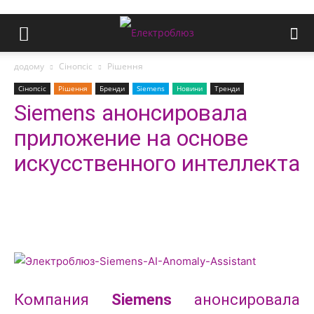
додому
Сінопсіс
Рішення
Сінопсіс
Рішення
Бренди
Siemens
Новини
Тренди
Siemens анонсировала
приложение на основе
искусственного интеллекта
Компания
Siemens
анонсировала