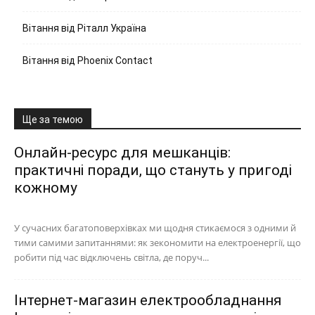
Вітання від Ріталл Україна
Вітання від Phoenix Contact
Ще за темою
Онлайн-ресурс для мешканців:
практичні поради, що стануть у пригоді
кожному
У сучасних багатоповерхівках ми щодня стикаємося з одними й
тими самими запитаннями: як зекономити на електроенергії, що
робити під час відключень світла, де поруч...
Інтернет-магазин електрообладнання