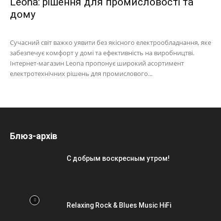
Leona: рішення для промисловості та
дому
Сучасний світ важко уявити без якісного електрообладнання, яке
забезпечує комфорт у домі та ефективність на виробництві.
Інтернет-магазин Leona пропонує широкий асортимент
електротехнічних рішень для промислового...
Блюз-архів
С добрым воскресным утром!
Relaxing Rock & Blues Music HiFi