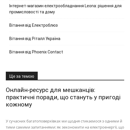
Інтернет-магазин електрообладнання Leona: рішення для
промисловості та дому
Вітання від Електроблюз
Вітання від Ріталл Україна
Вітання від Phoenix Contact
Ще за темою
Онлайн-ресурс для мешканців:
практичні поради, що стануть у пригоді
кожному
У сучасних багатоповерхівках ми щодня стикаємося з одними й
тими самими запитаннями: як зекономити на електроенергії, що