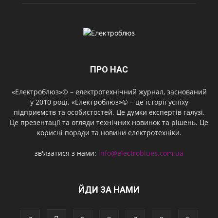
ПРО НАС
«Електроблюз»© – електротехнічний журнал, заснований
у 2010 році. «Електроблюз»© – це історії успіху
підприємств та особистостей. Це думки експертів галузі.
Це презентації та огляди технічних новинок та рішень. Це
корисні поради та новини електротехніки.
зв'язатися з нами:
info@electroblues.com.ua
ЙДИ ЗА НАМИ