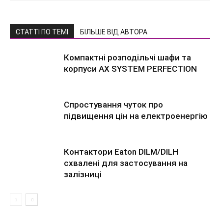
СТАТТІ ПО ТЕМІ
БІЛЬШЕ ВІД АВТОРА
Компактні розподільчі шафи та
корпуси AX SYSTEM PERFECTION
Спростування чуток про
підвищення цін на електроенергію
Контактори Eaton DILM/DILH
схвалені для застосування на
залізниці