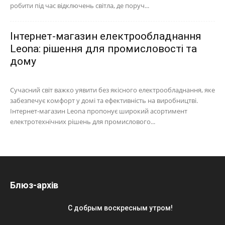
робити під час відключень світла, де поруч...
Інтернет-магазин електрообладнання
Leona: рішення для промисловості та
дому
Сучасний світ важко уявити без якісного електрообладнання, яке
забезпечує комфорт у домі та ефективність на виробництві.
Інтернет-магазин Leona пропонує широкий асортимент
електротехнічних рішень для промислового...
Блюз-архів
С добрым воскресным утром!