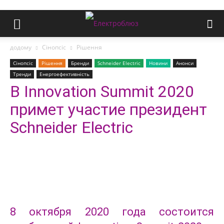
додому
Сінопсіс
Рішення
Сінопсіс
Рішення
Бренди
Schneider Electric
Новини
Анонси
Тренди
Енергоефективність
В Innovation Summit 2020
примет участие президент
Schneider Electric
8 октября 2020 года состоится