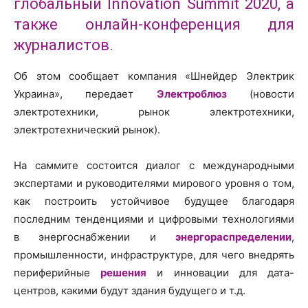
глобальный Innovation Summit 2020, а
также онлайн-конференция для
журналистов.
Об этом сообщает компания «Шнейдер Электрик
Украина», передает
Электроблюз
(новости
электротехники, рынок электротехники,
электротехнический рынок).
На саммите состоится диалог с международными
экспертами и руководителями мирового уровня о том,
как построить устойчивое будущее благодаря
последним тенденциями и цифровыми технологиями
в энергоснабжении и
энергораспределении
,
промышленности, инфраструктуре, для чего внедрять
периферийные
решения
и инновации для дата-
центров, какими будут здания будущего и т.д.