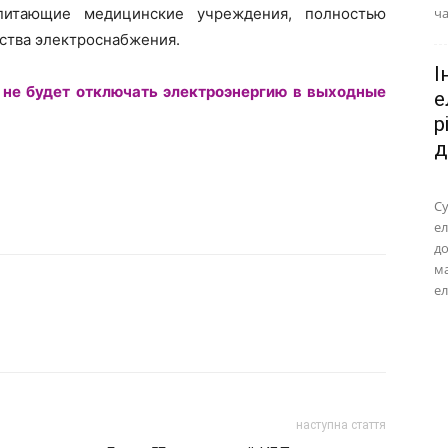
питающие медицинские учреждения, полностью
ча
ства электроснабжения.
І
не будет отключать электроэнергию в выходные
е
р
д
Су
ел
до
м
ел
наступна стаття