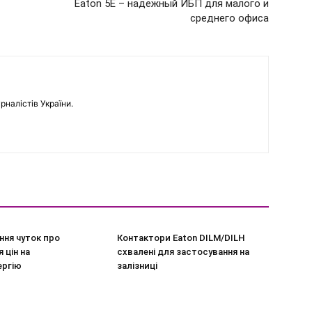
Eaton 5E – надежный ИБП для малого и
среднего офиса
рналістів України.
ння чуток про
Контактори Eaton DILM/DILH
 цін на
схвалені для застосування на
ергію
залізниці