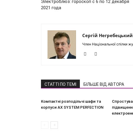
Электроблюз: гороскоп с 6 по 12 декабря
2021 года
Сергій Негребецький
Член Національної спілки жу
СТАТТІ ПО ТЕМІ
БІЛЬШЕ ВІД АВТОРА
Компактні розподільчі шафи та
Спростува
корпуси AX SYSTEM PERFECTION
підвищення
електроен