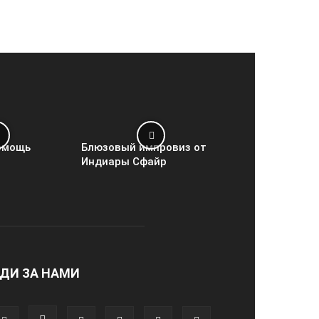
омощь
Блюзовый импровиз от
Индиары Сфайр
ДИ ЗА НАМИ