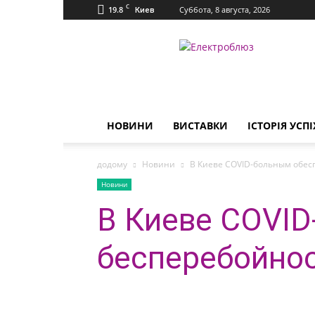
C
19.8
Суббота, 8 августа, 2026
Киев
Електроблюз
НОВИНИ
ВИСТАВКИ
ІСТОРІЯ УСПІ
додому
Новини
В Киеве COVID-больным обес
Новини
В Киеве COVID
бесперебойно