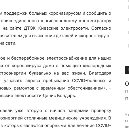
ом поддержки больных коронавирусом и сообщить о
 присоединенного к кислородному концентратору
 на сайте ДТЭК Киевские электросети. Согласно
заявителем для выяснения деталей и скорректируют
а сети.
ое и бесперебойное электроснабжение для наших
тся от коронавируса дома с помощью кислородных
ктроэнергии буквально на вес жизни. Благодаря
т узнавать адреса пребывания COVID-больных и
О
новых ремонтов с временным обесточиванием», –
п
вские электросети Денис Бондарь.
п
овели уже вторую с начала пандемии проверку
У 
роэнергией столичные медицинские учреждения. В
ст
из которых являются опорными для лечения COVID-
як