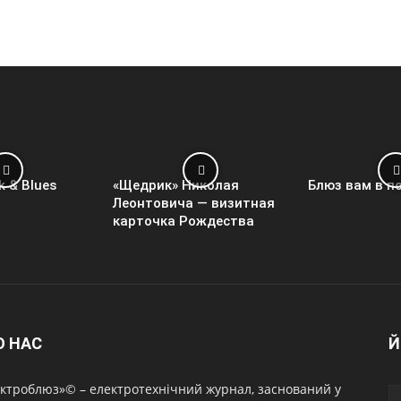
k & Blues
«Щедрик» Николая
Блюз вам в п
Леонтовича — визитная
карточка Рождества
О НАС
Й
ктроблюз»© – електротехнічний журнал, заснований у