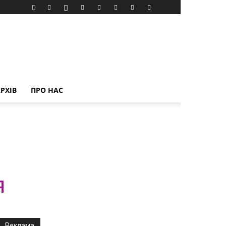
РХІВ
ПРО НАС
и
я
Реклама