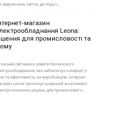
с відключень світла, де поруч...
нтернет-магазин
лектрообладнання Leona:
ішення для промисловості та
ому
часний світ важко уявити без якісного
ектрообладнання, яке забезпечує комфорт у
мі та ефективність на виробництві. Інтернет-
агазин Leona пропонує широкий асортимент
ектротехнічних рішень для промислового...