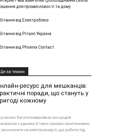
Інтернет-магазин електрообладнання Leona:
рішення для промисловості та дому
Вітання від Електроблюз
Вітання від Ріталл Україна
Вітання від Phoenix Contact
Ще за темою
нлайн-ресурс для мешканців:
рактичні поради, що стануть у
ригоді кожному
сучасних багатоповерхівках ми щодня
икаємося з одними й тими самими запитаннями:
 зекономити на електроенергії, що робити під