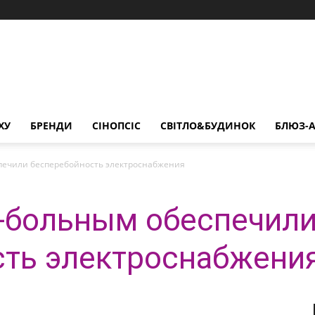
ХУ
БРЕНДИ
СІНОПСІС
СВІТЛО&БУДИНОК
БЛЮЗ-А
печили бесперебойность электроснабжения
-больным обеспечил
сть электроснабжени