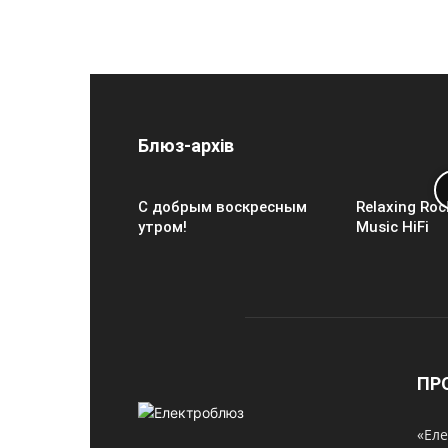
Блюз-архів
С добрым воскресным
Relaxing Roc
утром!
Music HiFi
ПР
«Еле