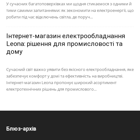
У сучасних багатоповерхівках ми щодня стикаємося з одними й
тими самими запитаннями: як зекономити на електроенергії, що
робити під час відключень світла, де поруч...
Інтернет-магазин електрообладнання
Leona: рішення для промисловості та
дому
Сучасний світ важко уявити без якісного електрообладнання, яке
забезпечує комфорт у домі та ефективність на виробництві.
Інтернет-магазин Leona пропонує широкий асортимент
електротехнічних рішень для промислового...
Блюз-архів