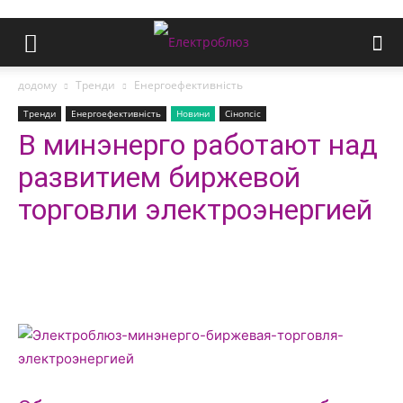
додому
Тренди
Енергоефективність
Тренди
Енергоефективність
Новини
Сінопсіс
В минэнерго работают над
развитием биржевой
торговли электроэнергией