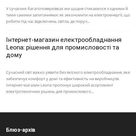
У сучасних багатоповерхівках ми щодня стикаємося з одними й
тими самими запитаннями: як зекономити на електроенергії, що
робити під час відключень світла, де поруч...
Інтернет-магазин електрообладнання
Leona: рішення для промисловості та
дому
Сучасний світ важко уявити без якісного електрообладнання, яке
забезпечує комфорт у домі та ефективність на виробництві.
Інтернет-магазин Leona пропонує широкий асортимент
електротехнічних рішень для промислового...
Блюз-архів