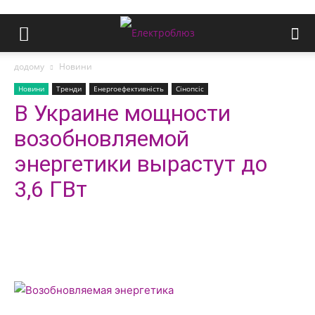
додому
Новини
Новини
Тренди
Енергоефективність
Сінопсіс
В Украине мощности
возобновляемой
энергетики вырастут до
3,6 ГВт